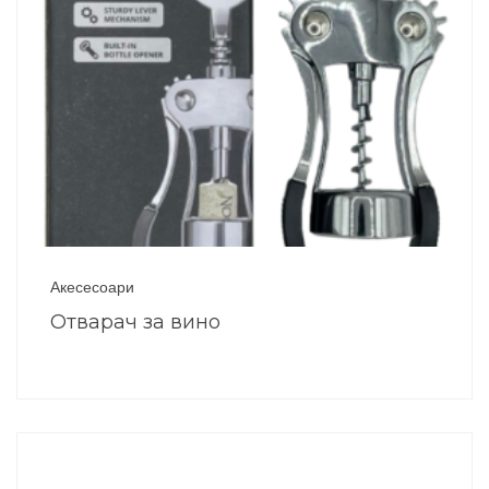
Акесесоари
Отварач за вино