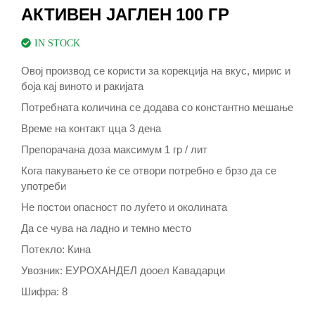
АКТИВЕН ЈАГЛЕН 100 ГР
IN STOCK
Овој производ се користи за корекција на вкус, мирис и
боја кај виното и ракијата
Потребната количина се додава со константно мешање
Време на контакт цца 3 дена
Препорачана доза максимум 1 гр / лит
Кога пакувањето ќе се отвори потребно е брзо да се
употреби
Не постои опасност по луѓето и околината
Да се чува на ладно и темно место
Потекло: Кина
Увозник: ЕУРОХАНДЕЛ дооел Кавадарци
Шифра: 8