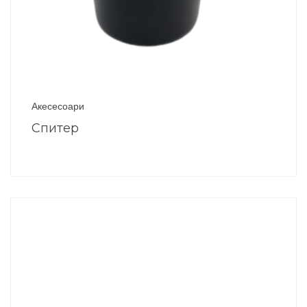
Акесесоари
Спитер