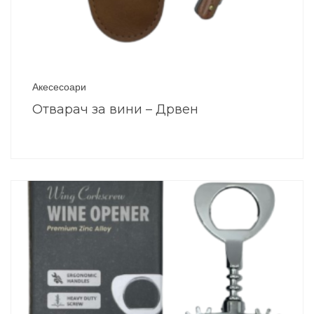
Акесесоари
Отварач за вини – Дрвен