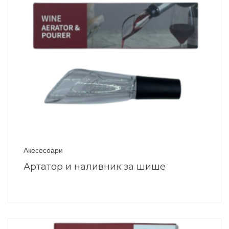
Акесесоари
Артатор и наливник за шише