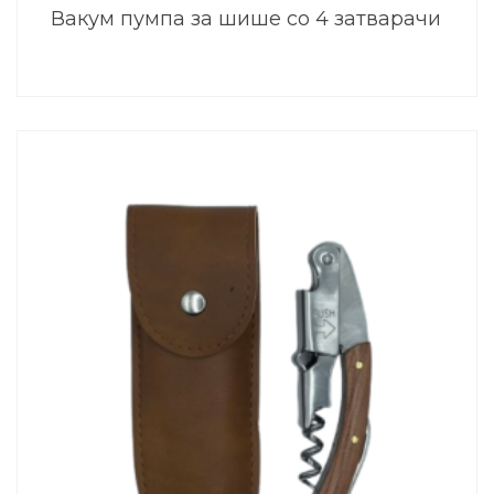
Вакум пумпа за шише со 4 затварачи