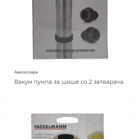
Акесесоари
Вакум пумпа за шише со 2 затварача