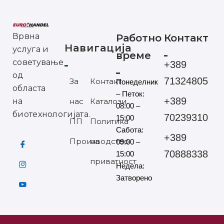
Врвна
Работно
Контакт
Навигација
услуга и
време
советување
+389
од
71324805
За
Контакт
Понеделник
областа
– Петок:
+389
на
нас
Каталози
08:00 –
биотехнологијата.
70239310
15:00
ПП
Политика
Сабота:
+389
Производство
на
09:00 –
70888338
15:00
приватност
Недела:
Затворено