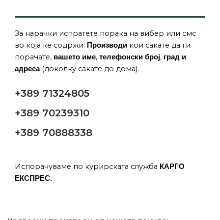
За нарачки испратете порака на вибер или смс
во која ке содржи:
кои сакате да ги
Производи
порачате,
,
,
вашето име
телефонски број
град и
(доколку сакате до дома).
адреса
+389 71324805
+389 70239310
+389 70888338
Испорачуваме по курирската служба
КАРГО
ЕКСПРЕС.