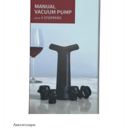
Акесесоари