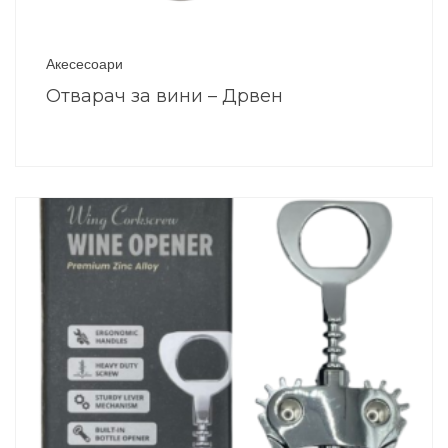
Акесесоари
Отварач за вини – Дрвен