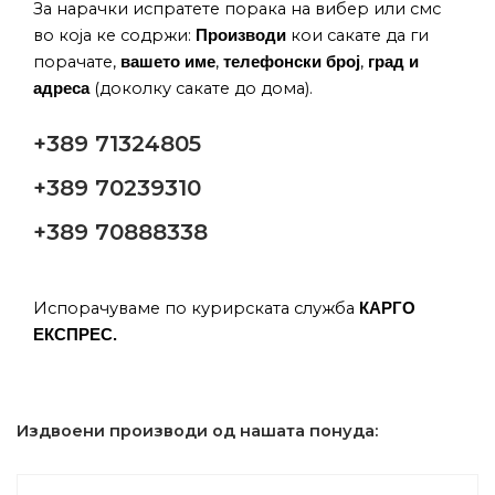
За нарачки испратете порака на вибер или смс
во која ке содржи:
кои сакате да ги
Производи
порачате,
,
,
вашето име
телефонски број
град и
(доколку сакате до дома).
адреса
+389 71324805
+389 70239310
+389 70888338
Испорачуваме по курирската служба
КАРГО
ЕКСПРЕС.
Издвоени производи од нашата понуда: