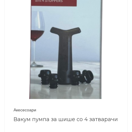
Акесесоари
Вакум пумпа за шише со 4 затварачи