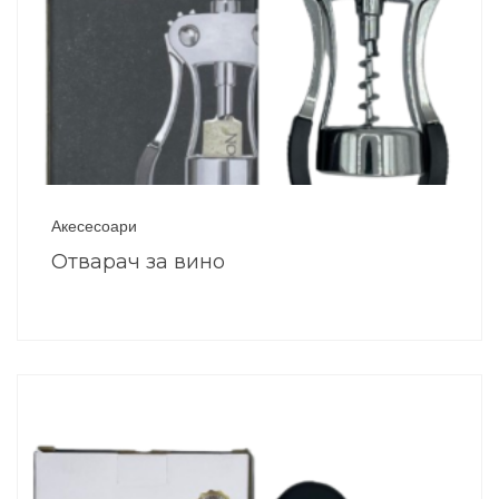
Акесесоари
Отварач за вино