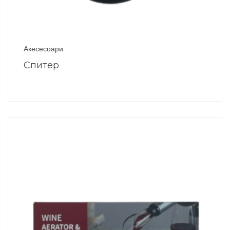
Акесесоари
Спитер