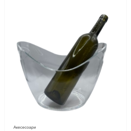
Акесесоари