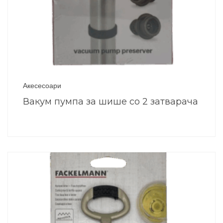
Акесесоари
Вакум пумпа за шише со 2 затварача