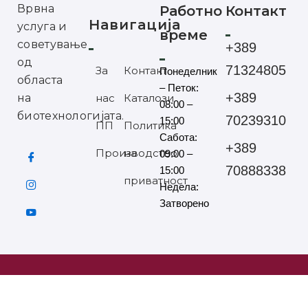
Врвна
Работно
Контакт
Навигација
услуга и
време
советување
+389
од
71324805
За
Контакт
Понеделник
областа
– Петок:
+389
на
нас
Каталози
08:00 –
биотехнологијата.
70239310
15:00
ПП
Политика
Сабота:
+389
Производство
на
09:00 –
70888338
15:00
приватност
Недела:
Затворено
©2025 ЕУРОХАНДЕЛ СИТЕ ПРАВА ЗАДРЖАНИ
Мартин Николов