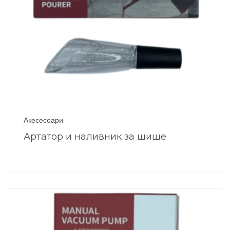
Акесесоари
Артатор и наливник за шише