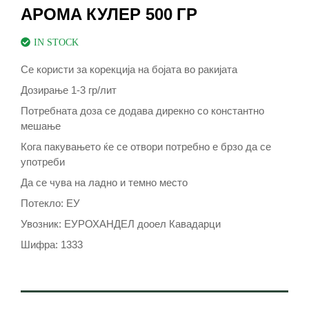
АРОМА КУЛЕР 500 ГР
IN STOCK
Се користи за корекција на бојата во ракијата
Дозирање 1-3 гр/лит
Потребната доза се додава дирекно со константно
мешање
Кога пакувањето ќе се отвори потребно е брзо да се
употреби
Да се чува на ладно и темно место
Потекло: ЕУ
Увозник: ЕУРОХАНДЕЛ дооел Кавадарци
Шифра: 1333