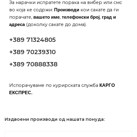
За нарачки испратете порака на вибер или смс
во која ке содржи:
кои сакате да ги
Производи
порачате,
,
,
вашето име
телефонски број
град и
(доколку сакате до дома).
адреса
+389 71324805
+389 70239310
+389 70888338
Испорачуваме по курирската служба
КАРГО
ЕКСПРЕС.
Издвоени производи од нашата понуда: