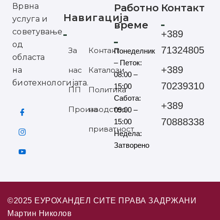
Врвна
Работно
Контакт
Навигација
услуга и
време
советување
+389
од
71324805
За
Контакт
Понеделник
областа
– Петок:
+389
на
нас
Каталози
08:00 –
биотехнологијата.
70239310
15:00
ПП
Политика
Сабота:
+389
Производство
на
09:00 –
70888338
15:00
приватност
Недела:
Затворено
©2025 ЕУРОХАНДЕЛ СИТЕ ПРАВА ЗАДРЖАНИ
Мартин Николов