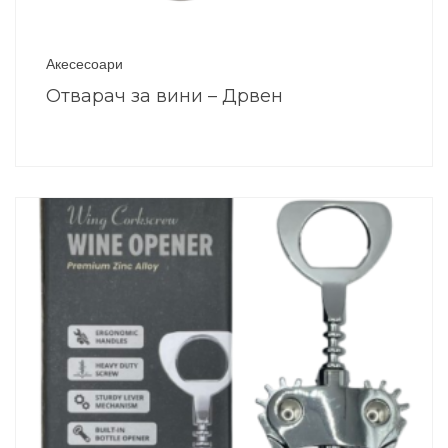
Акесесоари
Отварач за вини – Дрвен