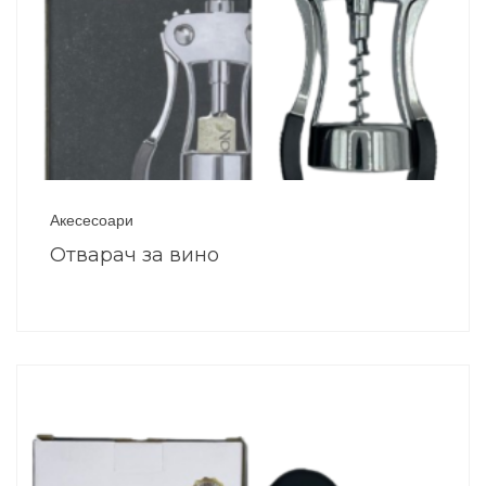
Акесесоари
Отварач за вино