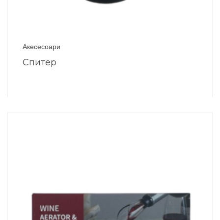
Акесесоари
Спитер