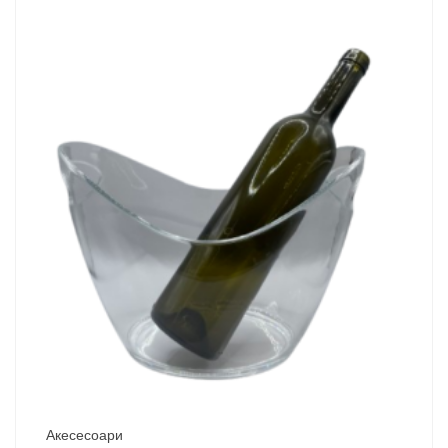
Акесесоари