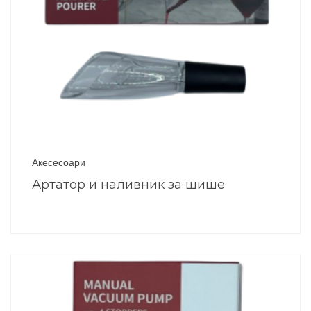
Акесесоари
Артатор и наливник за шише