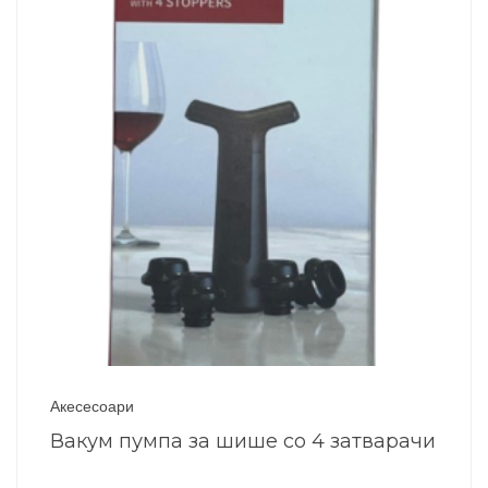
Акесесоари
Вакум пумпа за шише со 4 затварачи