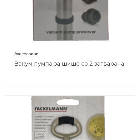
Акесесоари
Вакум пумпа за шише со 2 затварача