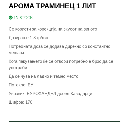
АРОМА ТРАМИНЕЦ 1 ЛИТ
IN STOCK
Се користи за корекција на вкусот на виното
Дозирање 1-3 гр/лит
Потребната доза се додава дирекно со константно
мешање
Кога пакувањето ќе се отвори потребно е брзо да се
употреби
Да се чува на ладно и темно место
Потекло: ЕУ
Увозник: ЕУРОХАНДЕЛ дооел Кавадарци
Шифра: 176