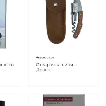
Акесесоари
ише со
Отварач за вини –
Дрвен