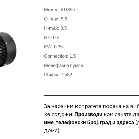
Модел: КП356
Q-max: 9.6
H-max: 9.5
HP: 0.5
KW: 0.35
Connection: 1.5″
Монофазна пумпа
Шифра: 2582
За нарачки испратете порака на виб
ке содржи:
кои сакате да
Производи
,
,
(
име
телефонски број
град и адреса
дома).