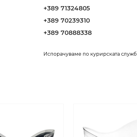
+389 71324805
+389 70239310
+389 70888338
Испорачуваме по курирската служ