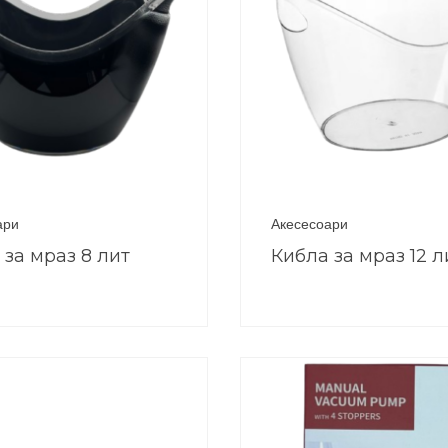
ари
Акесесоари
 за мраз 8 лит
Кибла за мраз 12 л