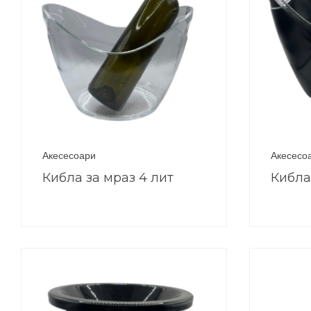
Акесесоари
Акесесо
Кибла за мраз 4 лит
Кибла