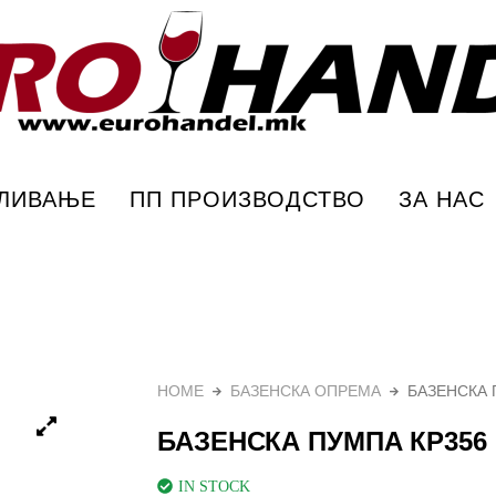
урохандел
ПЛИВАЊЕ
ПП ПРОИЗВОДСТВО
ЗА НАС
HOME
БАЗЕНСКА ОПРЕМА
БАЗЕНСКА 
БАЗЕНСКА ПУМПА КР356
IN STOCK