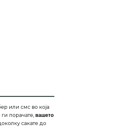
ер или смс во која
 ги порачате,
вашето
доколку сакате до