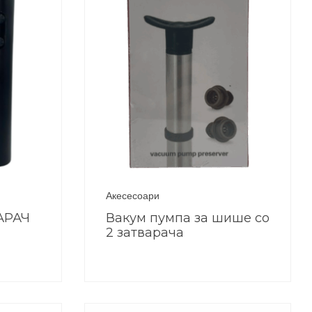
Акесесоари
АРАЧ
Вакум пумпа за шише со
2 затварача