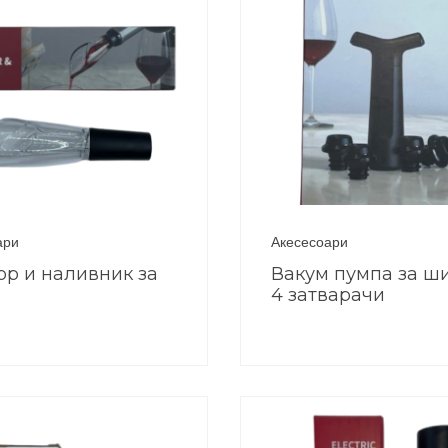
ари
Акесесоари
ор и наливник за
Вакум пумпа за ш
4 затварачи