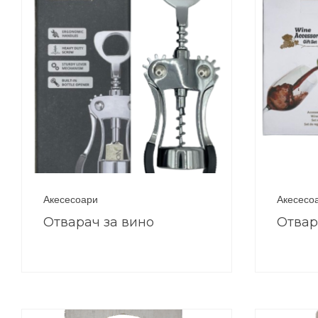
Акесесоари
Акесесо
Отварач за вино
Отвар