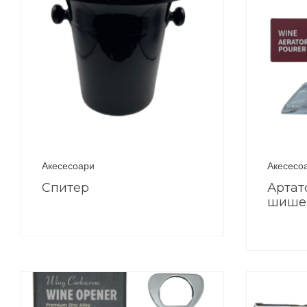
Акесесоари
Акесесо
Спитер
Артат
шише