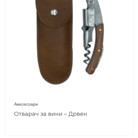
Акесесоари
Отварач за вини – Дрвен