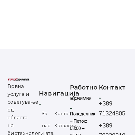
Врвна
Работно
Контакт
Навигација
услуга и
време
советување
+389
од
71324805
За
Контакт
Понеделник
областа
– Петок:
+389
на
нас
Каталози
08:00 –
биотехнологијата.