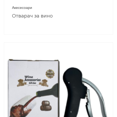
Акесесоари
Отварач за вино