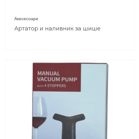
Акесесоари
Артатор и наливник за шише