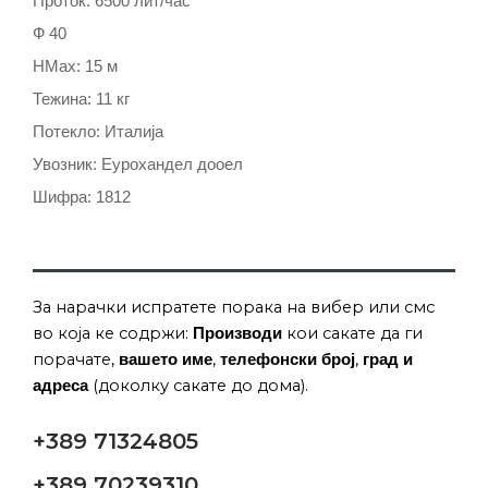
Проток: 6500 лит/час
Ф 40
HMax: 15 м
Тежина: 11 кг
Потекло: Италија
Увозник: Еурохандел дооел
Шифра: 1812
За нарачки испратете порака на вибер или смс
во која ке содржи:
кои сакате да ги
Производи
порачате,
,
,
вашето име
телефонски број
град и
(доколку сакате до дома).
адреса
+389 71324805
+389 70239310