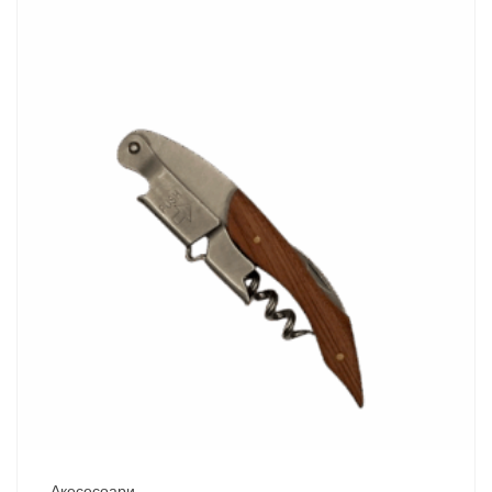
Акесесоари