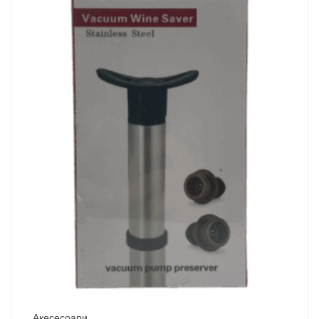
Акесесоари