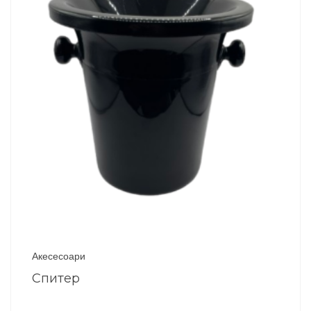
Акесесоари
Спитер