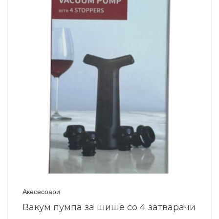
Акесесоари
Вакум пумпа за шише со 4 затварачи