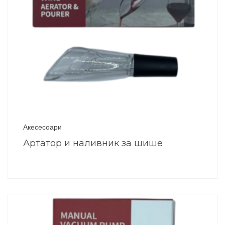
Акесесоари
Артатор и наливник за шише