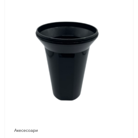
Акесесоари