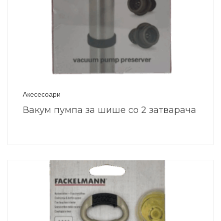
Акесесоари
Вакум пумпа за шише со 2 затварача