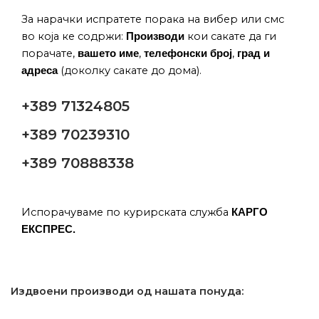
За нарачки испратете порака на вибер или смс
во која ке содржи:
кои сакате да ги
Производи
порачате,
,
,
вашето име
телефонски број
град и
(доколку сакате до дома).
адреса
+389 71324805
+389 70239310
+389 70888338
Испорачуваме по курирската служба
КАРГО
ЕКСПРЕС.
Издвоени производи од нашата понуда: