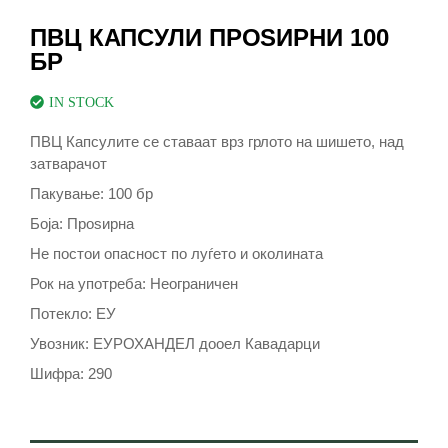
ПВЦ КАПСУЛИ ПРОЅИРНИ 100
БР
IN STOCK
ПВЦ Капсулите се ставаат врз грлото на шишето, над
затварачот
Пакување: 100 бр
Боја: Проѕирна
Не постои опасност по луѓето и околината
Рок на употреба: Неограничен
Потекло: EУ
Увозник: ЕУРОХАНДЕЛ дооел Кавадарци
Шифра: 290