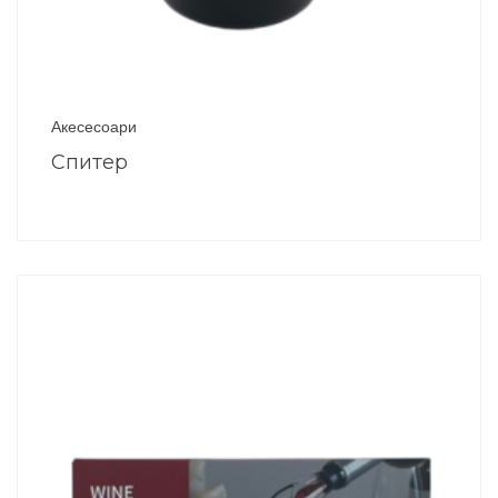
Акесесоари
Спитер