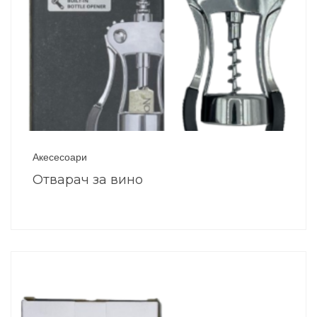
Акесесоари
Отварач за вино