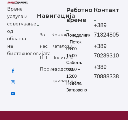
Врвна
Работно
Контакт
Навигација
услуга и
време
советување
+389
од
71324805
За
Контакт
Понеделник
областа
– Петок:
+389
на
нас
Каталози
08:00 –
биотехнологијата.
70239310
15:00
ПП
Политика
Сабота:
+389
Производство
на
09:00 –
70888338
15:00
приватност
Недела:
Затворено
©2025 ЕУРОХАНДЕЛ СИТЕ ПРАВА ЗАДРЖАНИ