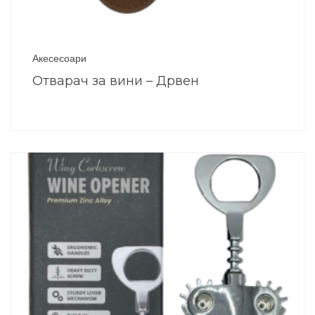
Акесесоари
Отварач за вини – Дрвен