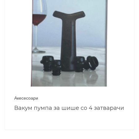
Акесесоари
Вакум пумпа за шише со 4 затварачи