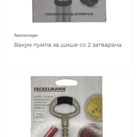
Акесесоари
Вакум пумпа за шише со 2 затварача