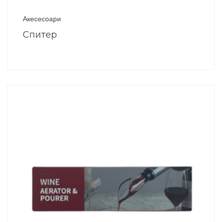
Акесесоари
Спитер