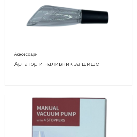
Акесесоари
Артатор и наливник за шише