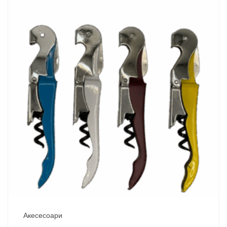
Акесесоари