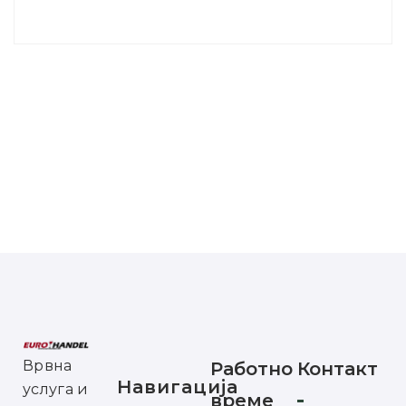
Врвна
Работно
Контакт
Навигација
услуга и
време