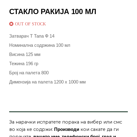
СТАКЛО РАКИЈА 100 МЛ
OUT OF STOCK
Затварач Т Тапа Ф 14
Номинална содржина 100 мл
Висина 125 мм
Тежина 196 гр
Број на палета 800
Димензија на палета 1200 x 1000 мм
За нарачки испратете порака на вибер или смс
во која ке содржи:
кои сакате да ги
Производи
порачате,
,
,
вашето име
телефонски број
град и