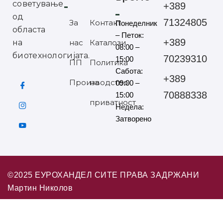
советување
+389
од
71324805
За
Контакт
Понеделник
областа
– Петок:
+389
на
нас
Каталози
08:00 –
биотехнологијата.
70239310
15:00
ПП
Политика
Сабота:
+389
Производство
на
09:00 –
70888338
15:00
приватност
Недела:
Затворено
©2025 ЕУРОХАНДЕЛ СИТЕ ПРАВА ЗАДРЖАНИ
Мартин Николов
Дел од нашите производи се достапни за Онлајн