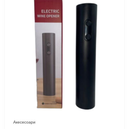
Акесесоари