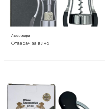
Акесесоари
Отварач за вино