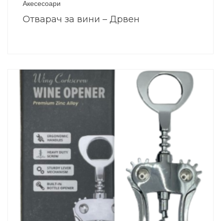
Акесесоари
Отварач за вини – Дрвен