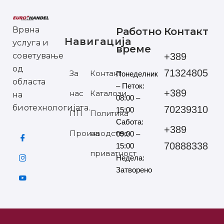
Врвна
Работно
Контакт
Навигација
услуга и
време
советување
+389
од
71324805
За
Контакт
Понеделник
областа
– Петок:
+389
нас
Каталози
на
08:00 –
биотехнологијата.
70239310
15:00
ПП
Политика
Сабота:
+389
Производство
на
09:00 –
70888338
15:00
приватност
Недела:
Затворено