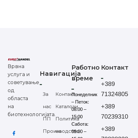
Врвна
Работно
Контакт
Навигација
услуга и
време
советување
+389
од
71324805
За
Контакт
Понеделник
областа
– Петок:
+389
на
нас
Каталози
08:00 –
биотехнологијата.
70239310
15:00
ПП
Политика
Сабота:
+389
Производство
на
09:00 –