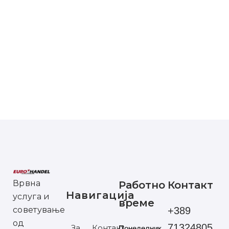
Врвна
Работно
Контакт
Навигација
услуга и
време
советување
+389
од
71324805
За
Контакт
Понеделник