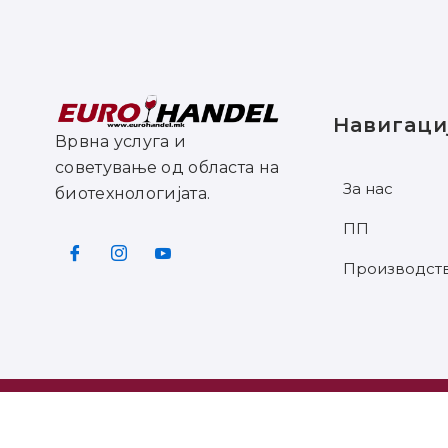
Навигаци
Врвна услуга и
советување од областа на
За нас
биотехнологијата.
ПП
Производст
©2025 ЕУРОХАНДЕЛ СИТЕ ПРАВА ЗАД