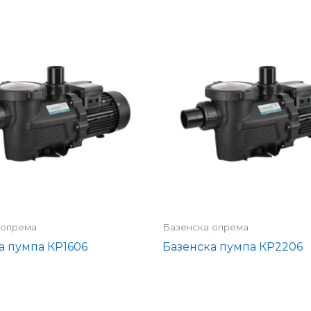
 опрема
Базенска опрема
а пумпа КР1606
Базенска пумпа КР2206