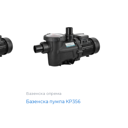
Базенска опрема
Базенска пумпа КР356