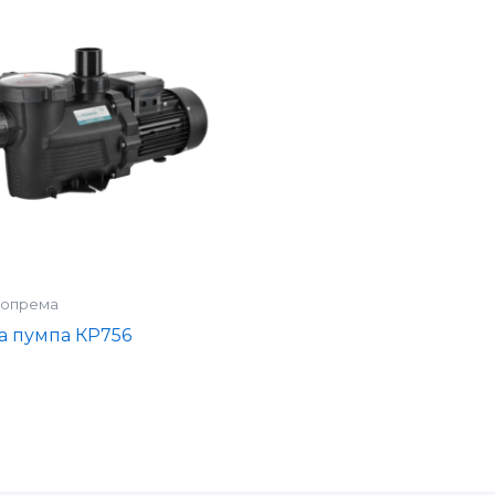
 опрема
а пумпа КР756