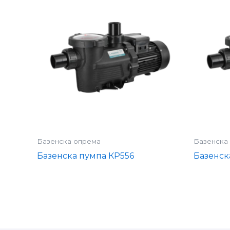
Базенска опрема
Базенска
Базенска пумпа КР556
Базенск