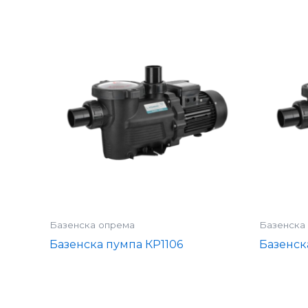
Базенска опрема
Базенска
Базенска пумпа КР1106
Базенск