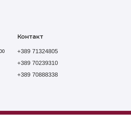
Контакт
+389 71324805
00
+389 70239310
+389 70888338
Мартин Николов