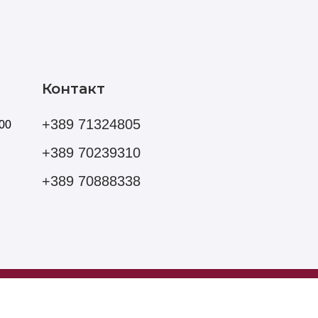
Контакт
+389 71324805
00
+389 70239310
+389 70888338
Мартин Николов