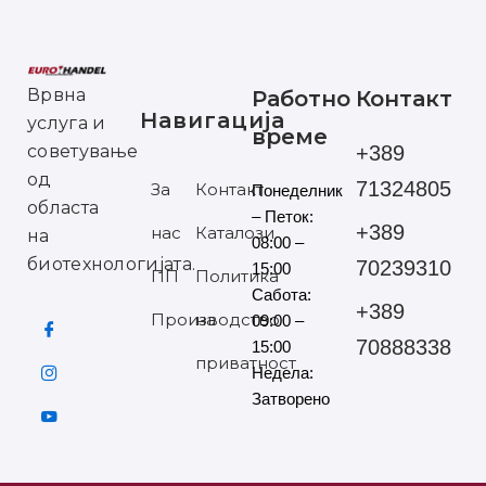
Врвна
Работно
Контакт
Навигација
услуга и
време
советување
+389
од
71324805
За
Контакт
Понеделник
областа
– Петок:
+389
нас
Каталози
на
08:00 –
биотехнологијата.
70239310
15:00
ПП
Политика
Сабота:
+389
Производство
на
09:00 –
70888338
15:00
приватност
Недела:
Затворено