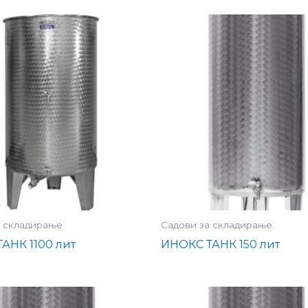
а складирање
Садови за складирање
АНК 1100 лит
ИНОКС ТАНК 150 лит