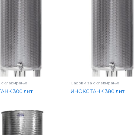
а складирање
Садови за складирање
АНК 300 лит
ИНОКС ТАНК 380 лит