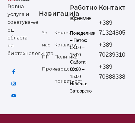
Врвна
Работно
Контакт
Навигација
услуга и
време
советување
+389
од
71324805
За
Контакт
Понеделник
областа
– Петок:
+389
нас
Каталози
на
08:00 –
биотехнологијата.
70239310
15:00
ПП
Политика
Сабота:
+389
Производство
на
09:00 –
70888338
15:00
приватност
Недела:
Затворено
©2025 ЕУРОХАНДЕЛ СИТЕ ПРАВА ЗАДРЖАНИ
Мартин Николов