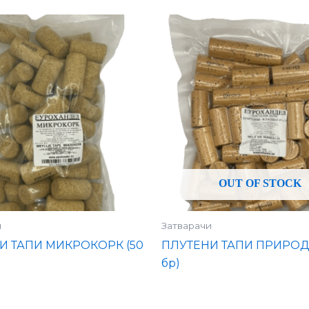
OUT OF STOCK
и
Затварачи
И ТАПИ МИКРОКОРК (50
ПЛУТЕНИ ТАПИ ПРИРОД
бр)