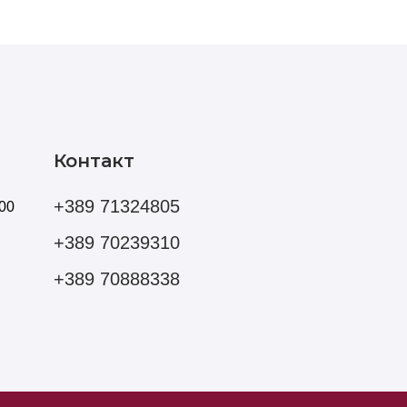
Контакт
+389 71324805
00
+389 70239310
+389 70888338