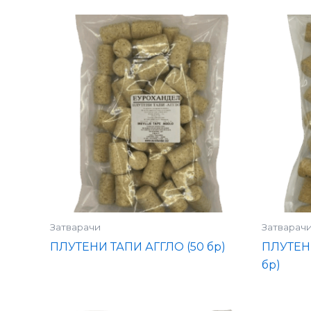
Затварачи
Затварач
ПЛУТЕНИ ТАПИ АГГЛО (50 бр)
ПЛУТЕН
бр)