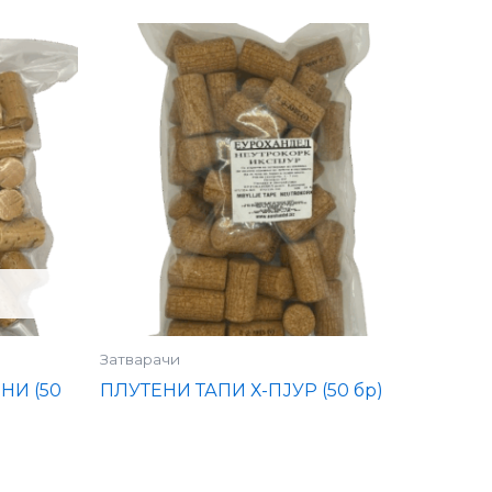
Затварачи
НИ (50
ПЛУТЕНИ ТАПИ Х-ПЈУР (50 бр)