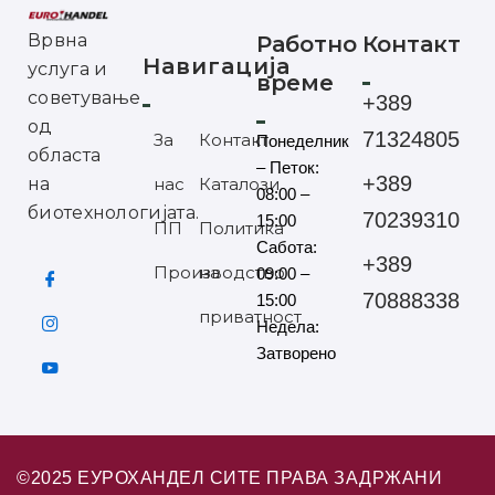
Врвна
Работно
Контакт
Навигација
услуга и
време
советување
+389
од
71324805
За
Контакт
Понеделник
областа
– Петок:
+389
на
нас
Каталози
08:00 –
биотехнологијата.
70239310
15:00
ПП
Политика
Сабота:
+389
Производство
на
09:00 –
70888338
15:00
приватност
Недела:
Затворено
©2025 ЕУРОХАНДЕЛ СИТЕ ПРАВА ЗАДРЖАНИ