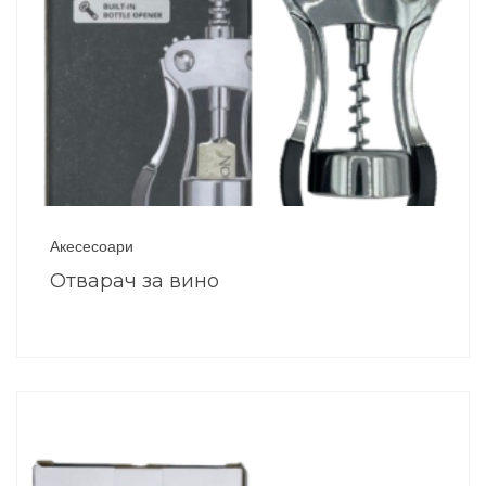
Акесесоари
Отварач за вино