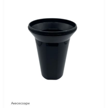
Акесесоари