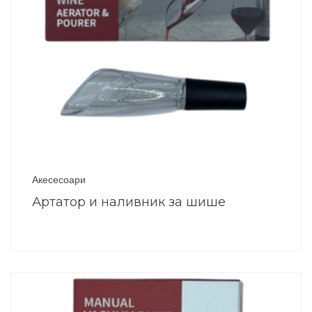
Акесесоари
Артатор и наливник за шише