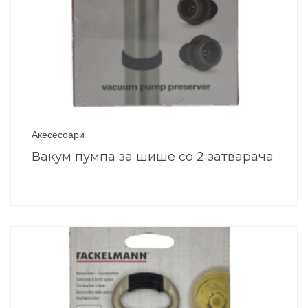
Акесесоари
Вакум пумпа за шише со 2 затварача