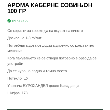
АРОМА КАБЕРНЕ СОВИЊОН
100 ГР
IN STOCK
Се користи за корекција на вкусот на виното
Дозирање 1-3 гр/лит
Потребната доза се додава дирекно со константно
мешање
Кога пакувањето ќе се отвори потребно е брзо да се
употреби
Да се чува на ладно и темно место
Потекло: ЕУ
Увозник: ЕУРОХАНДЕЛ дооел Кавадарци
Шифра: 173