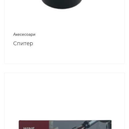
Акесесоари
Спитер