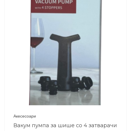
Акесесоари
Вакум пумпа за шише со 4 затварачи