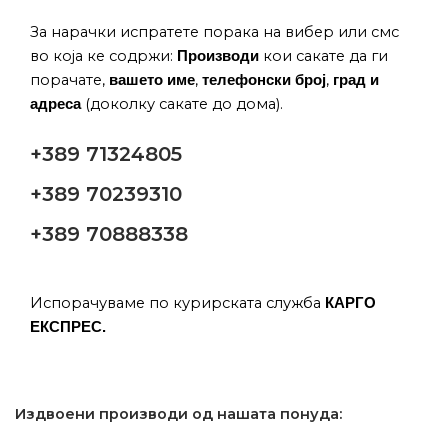
За нарачки испратете порака на вибер или смс
во која ке содржи:
кои сакате да ги
Производи
порачате,
,
,
вашето име
телефонски број
град и
(доколку сакате до дома).
адреса
+389 71324805
+389 70239310
+389 70888338
Испорачуваме по курирската служба
КАРГО
ЕКСПРЕС.
Издвоени производи од нашата понуда: