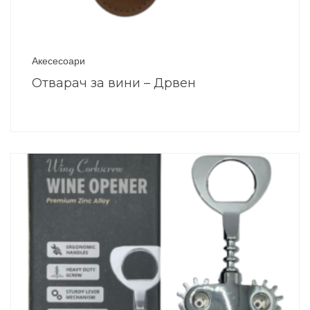
Акесесоари
Отварач за вини – Дрвен