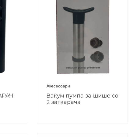
Акесесоари
АРАЧ
Вакум пумпа за шише со
2 затварача