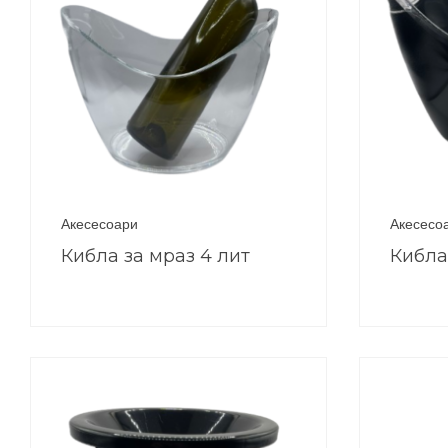
Акесесоари
Акесесо
Кибла за мраз 4 лит
Кибла