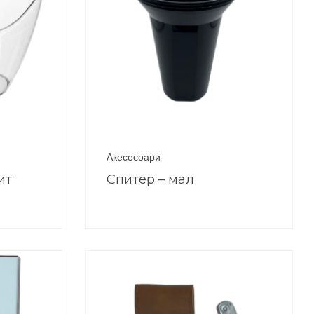
Акесесоари
ит
Спитер – мал