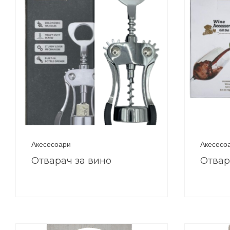
Акесесоари
Акесесо
Отварач за вино
Отвар