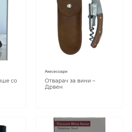
Акесесоари
ише со
Отварач за вини –
Дрвен