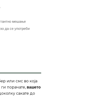
о
нстантно мешање
рзо да се употреби
ер или смс во која
 ги порачате,
вашето
доколку сакате до