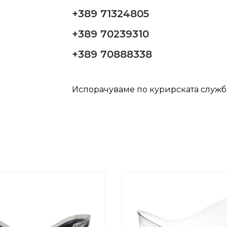
+389 71324805
+389 70239310
+389 70888338
Испорачуваме по курирската служ