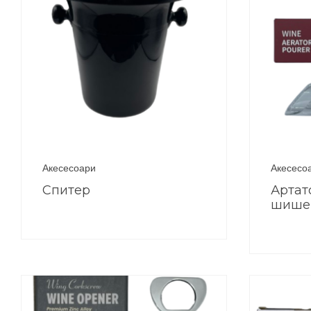
Акесесоари
Акесесо
Спитер
Артат
шише