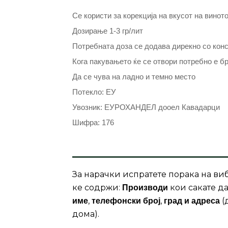
Се користи за корекција на вкусот на винот
Дозирање 1-3 гр/лит
Потребната доза се додава дирекно со ко
Кога пакувањето ќе се отвори потребно е б
Да се чува на ладно и темно место
Потекло: ЕУ
Увозник: ЕУРОХАНДЕЛ дооел Кавадарци
Шифра: 176
За нарачки испратете порака на виб
ке содржи:
кои сакате да
Производи
,
,
(
име
телефонски број
град и адреса
дома).