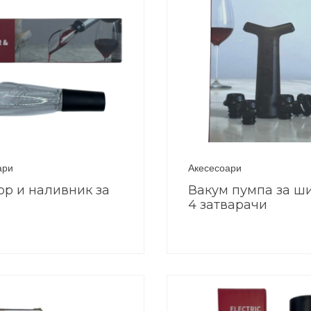
ари
Акесесоари
ор и наливник за
Вакум пумпа за ш
4 затварачи