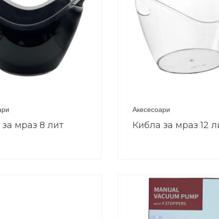
ари
Акесесоари
 за мраз 8 лит
Кибла за мраз 12 л