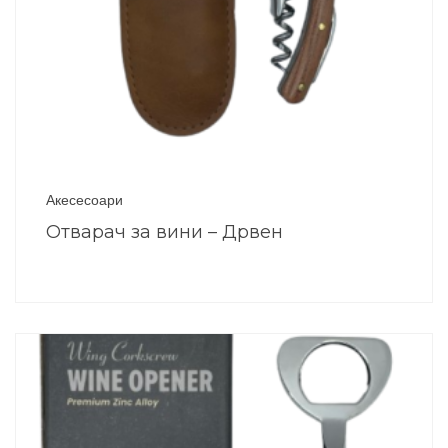
Акесесоари
Отварач за вини – Дрвен