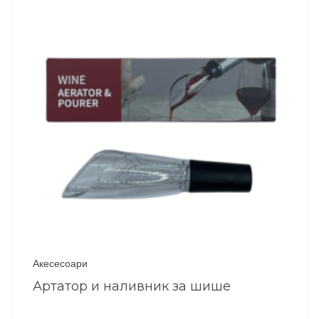
Акесесоари
Артатор и наливник за шише