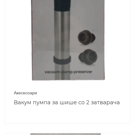
Акесесоари
Вакум пумпа за шише со 2 затварача