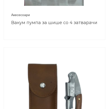
Акесесоари
Вакум пумпа за шише со 4 затварачи