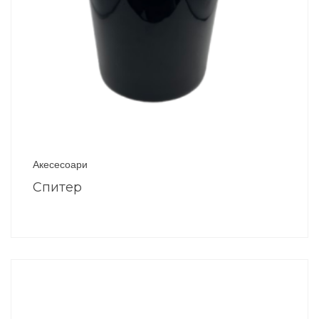
Акесесоари
Спитер