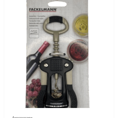
Акесесоари