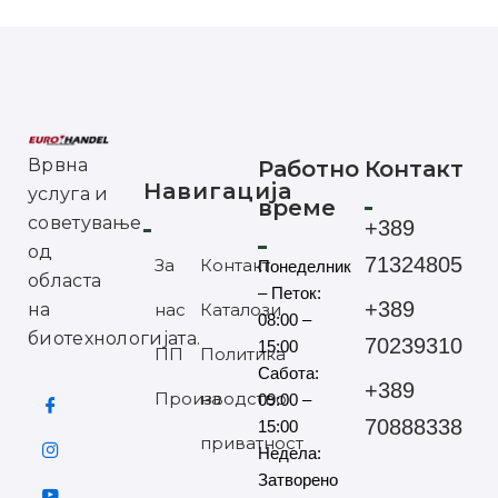
Врвна
Работно
Контакт
Навигација
услуга и
време
советување
+389
од
71324805
За
Контакт
Понеделник
областа
– Петок:
+389
на
нас
Каталози
08:00 –
биотехнологијата.
70239310
15:00
ПП
Политика
Сабота:
+389
Производство
на
09:00 –
70888338
15:00
приватност
Недела:
Затворено