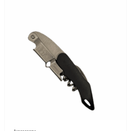
Акесесоари