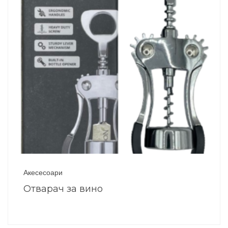
Акесесоари
Отварач за вино