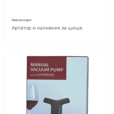
Акесесоари
Артатор и наливник за шише