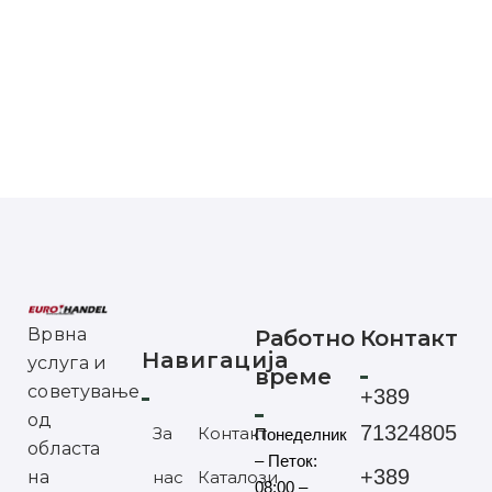
Врвна
Работно
Контакт
Навигација
услуга и
време
советување
+389
од
71324805
За
Контакт
Понеделник
областа
– Петок:
+389
на
нас
Каталози
08:00 –