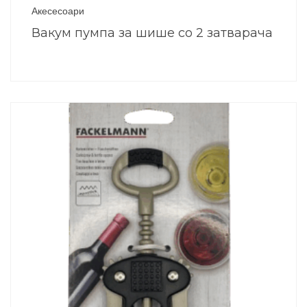
Акесесоари
Вакум пумпа за шише со 2 затварача