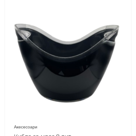
Акесесоари