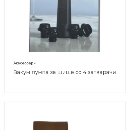
Акесесоари
Вакум пумпа за шише со 4 затварачи