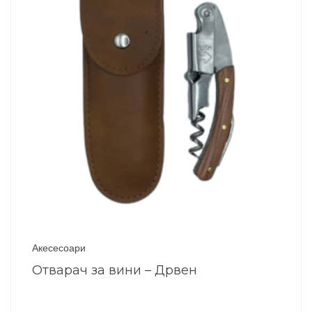
Акесесоари
Отварач за вини – Дрвен