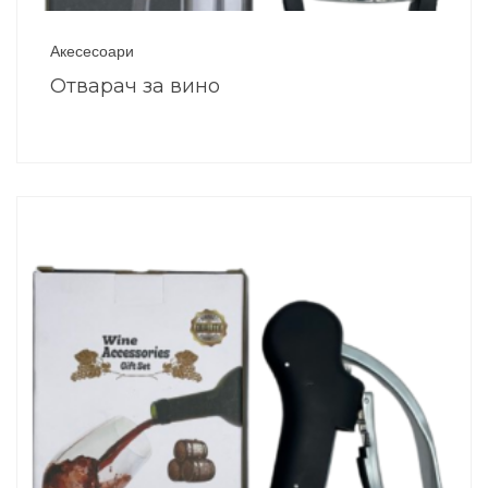
Акесесоари
Отварач за вино