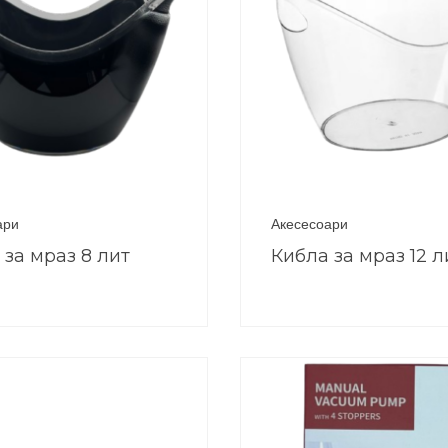
ари
Акесесоари
 за мраз 8 лит
Кибла за мраз 12 л