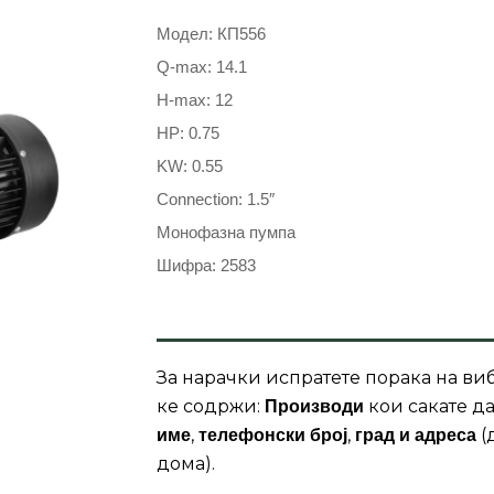
Модел: КП556
Q-max: 14.1
H-max: 12
HP: 0.75
KW: 0.55
Connection: 1.5″
Монофазна пумпа
Шифра: 2583
За нарачки испратете порака на виб
ке содржи:
кои сакате да
Производи
,
,
(
име
телефонски број
град и адреса
дома).