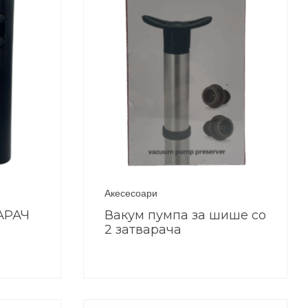
Акесесоари
АРАЧ
Вакум пумпа за шише со
2 затварача