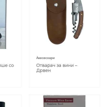
Акесесоари
ише со
Отварач за вини –
Дрвен