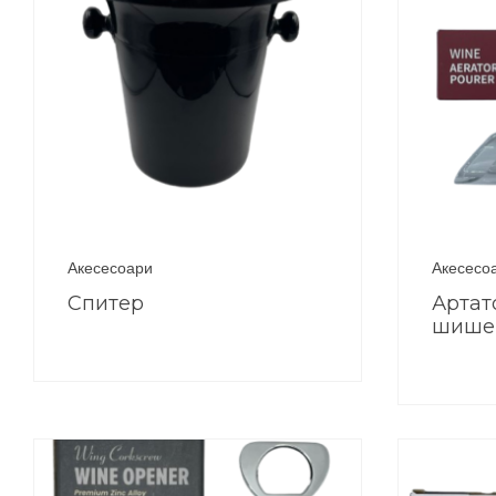
Акесесоари
Акесесо
Спитер
Артат
шише