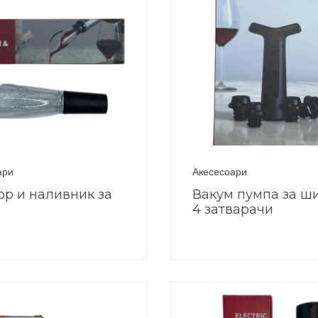
ари
Акесесоари
ор и наливник за
Вакум пумпа за ш
4 затварачи