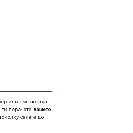
ер или смс во која
 ги порачате,
вашето
доколку сакате до