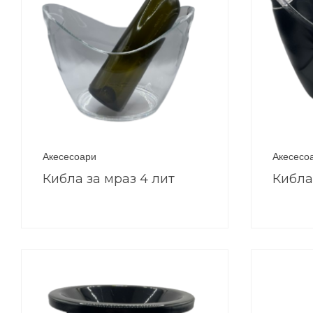
Акесесоари
Акесесо
Кибла за мраз 4 лит
Кибла