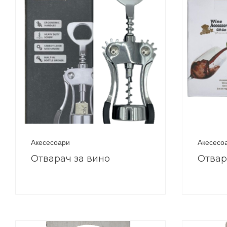
Акесесоари
Акесесо
Отварач за вино
Отвар