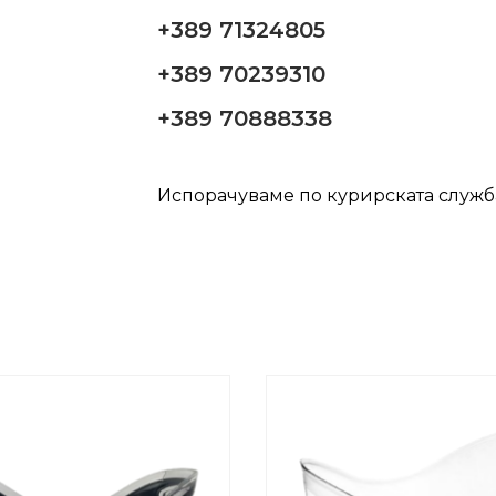
+389 71324805
+389 70239310
+389 70888338
Испорачуваме по курирската служ