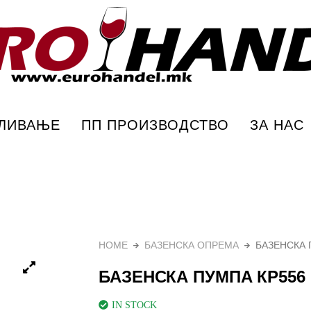
урохандел
ПЛИВАЊЕ
ПП ПРОИЗВОДСТВО
ЗА НАС
HOME
БАЗЕНСКА ОПРЕМА
БАЗЕНСКА 
БАЗЕНСКА ПУМПА КР556
IN STOCK