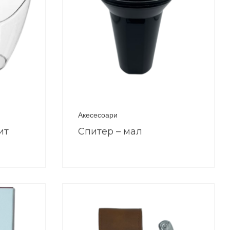
Акесесоари
ит
Спитер – мал