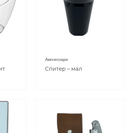
Акесесоари
ит
Спитер – мал