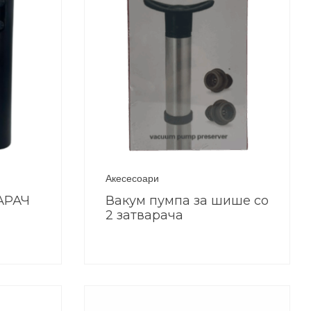
Акесесоари
АРАЧ
Вакум пумпа за шише со
2 затварача