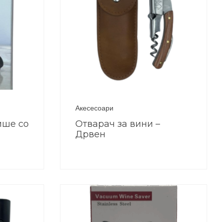
Акесесоари
ише со
Отварач за вини –
Дрвен