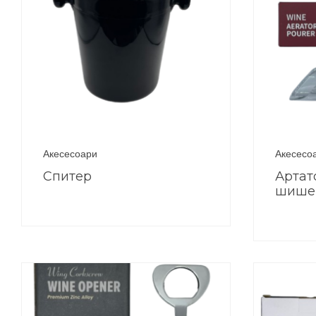
Акесесоари
Акесесо
Спитер
Артат
шише