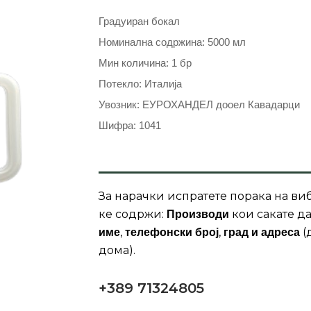
Градуиран бокал
Номинална содржина: 5000 мл
Мин количина: 1 бр
Потекло: Италија
Увозник: ЕУРОХАНДЕЛ дооел Кавадарци
Шифра: 1041
За нарачки испратете порака на виб
ке содржи:
кои сакате да
Производи
,
,
(
име
телефонски број
град и адреса
дома).
+389 71324805