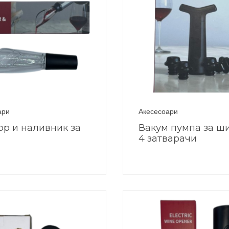
ари
Акесесоари
ор и наливник за
Вакум пумпа за ш
4 затварачи