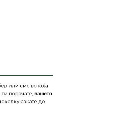
ер или смс во која
 ги порачате,
вашето
доколку сакате до