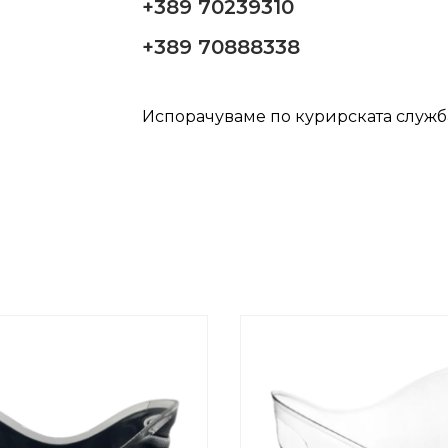
+389 70239310
+389 70888338
Испорачуваме по курирската служ