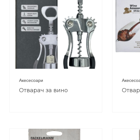
Акесесоари
Акесесо
Отварач за вино
Отвар