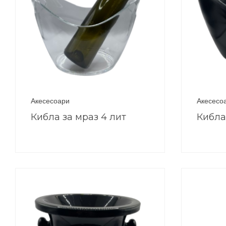
Акесесоари
Акесесо
Кибла за мраз 4 лит
Кибла