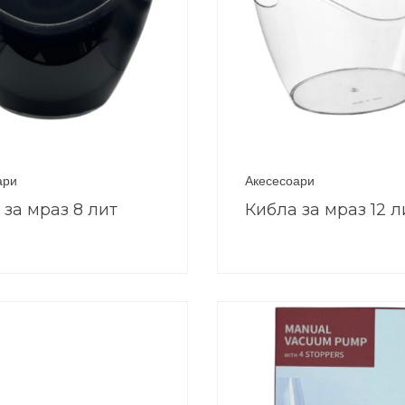
ари
Акесесоари
 за мраз 8 лит
Кибла за мраз 12 л