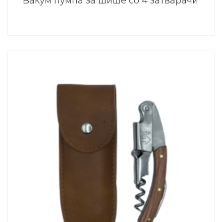
Вакум пумпа за шише со 4 затварачи