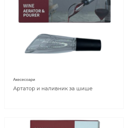
Акесесоари
Артатор и наливник за шише