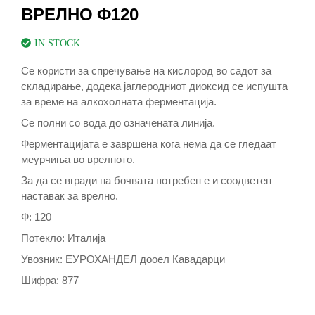
ВРЕЛНО Ф120
IN STOCK
Се користи за спречување на кислород во садот за
складирање, додека јаглеродниот диоксид се испушта
за време на алкохолната ферментација.
Се полни со вода до означената линија.
Ферментацијата е завршена кога нема да се гледаат
меурчиња во врелното.
За да се вгради на бочвата потребен е и соодветен
наставак за врелно.
Ф: 120
Потекло: Италија
Увозник: ЕУРОХАНДЕЛ дооел Кавадарци
Шифра: 877