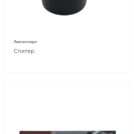
Акесесоари
Спитер