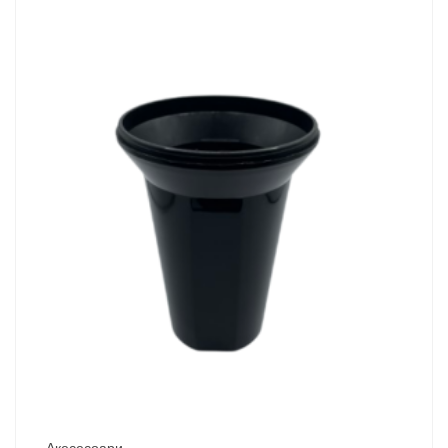
Акесесоари