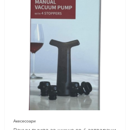
Акесесоари