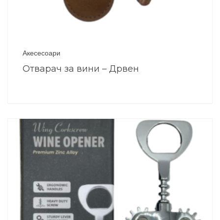
Акесесоари
Отварач за вини – Дрвен