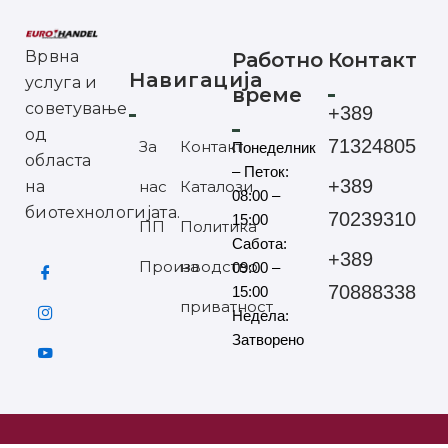
Врвна
Работно
Контакт
Навигација
услуга и
време
советување
+389
од
71324805
За
Контакт
Понеделник
областа
– Петок:
+389
на
нас
Каталози
08:00 –
биотехнологијата.
70239310
15:00
ПП
Политика
Сабота:
+389
Производство
на
09:00 –
70888338
15:00
приватност
Недела:
Затворено