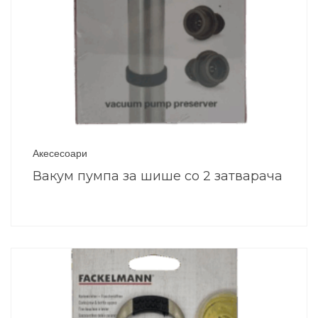
Акесесоари
Вакум пумпа за шише со 2 затварача