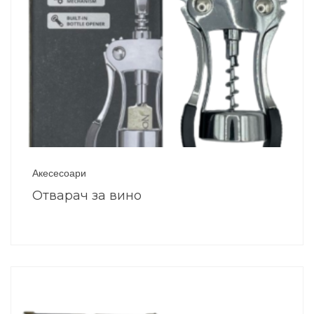
Акесесоари
Отварач за вино