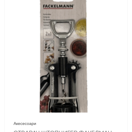
Акесесоари