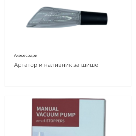
Акесесоари
Артатор и наливник за шише