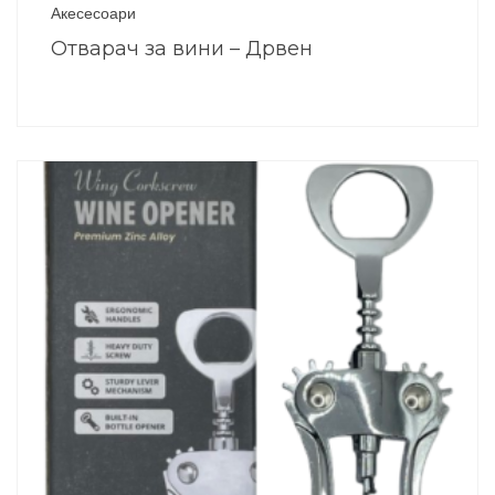
Акесесоари
Отварач за вини – Дрвен