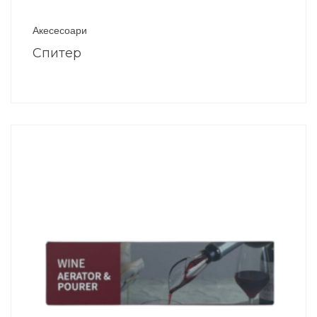
Акесесоари
Спитер