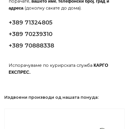
порачате,
,
,
вашето име
телефонски број
град и
(доколку сакате до дома).
адреса
+389 71324805
+389 70239310
+389 70888338
Испорачуваме по курирската служба
КАРГО
ЕКСПРЕС.
Издвоени производи од нашата понуда: