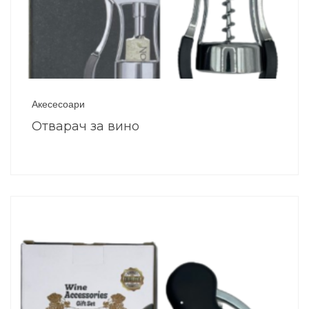
Акесесоари
Отварач за вино