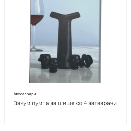
Акесесоари
Вакум пумпа за шише со 4 затварачи