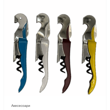
Акесесоари