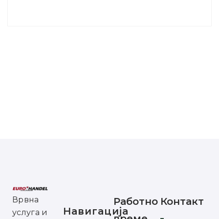
Врвна
Работно
Контакт
Навигација
услуга и
време