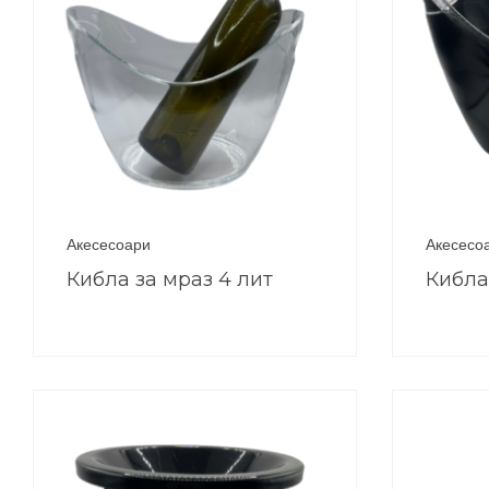
Акесесоари
Акесесо
Кибла за мраз 4 лит
Кибла