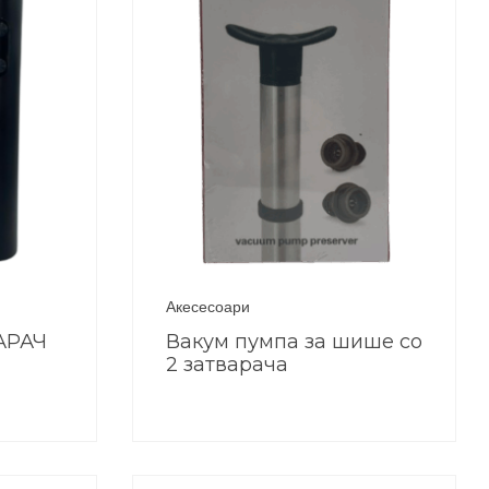
Акесесоари
АРАЧ
Вакум пумпа за шише со
2 затварача