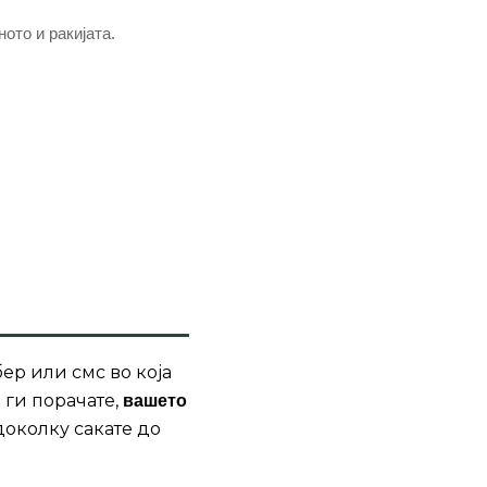
ото и ракијата.
ер или смс во која
 ги порачате,
вашето
доколку сакате до