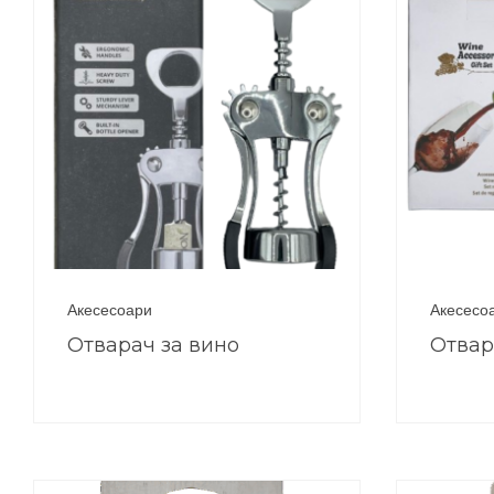
Акесесоари
Акесесо
Отварач за вино
Отвар