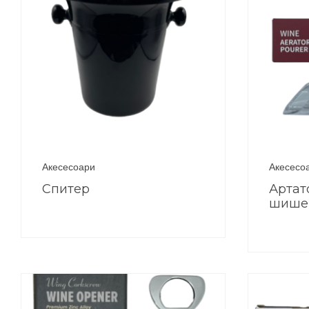
Акесесоари
Акесесо
Спитер
Артат
шише