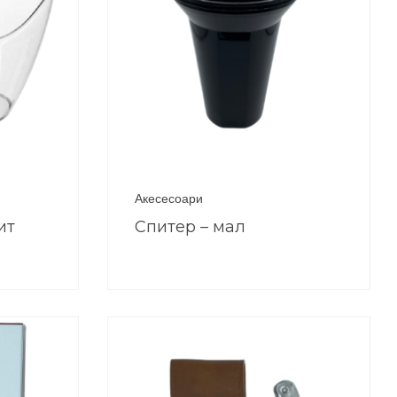
Акесесоари
ит
Спитер – мал