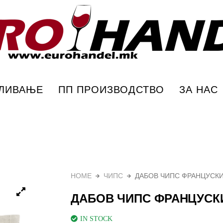
00 гр – Еурохандел
ПЛИВАЊЕ
ПП ПРОИЗВОДСТВО
ЗА НАС
HOME
ЧИПС
ДАБОВ ЧИПС ФРАНЦУСКИ
ДАБОВ ЧИПС ФРАНЦУСКИ
IN STOCK