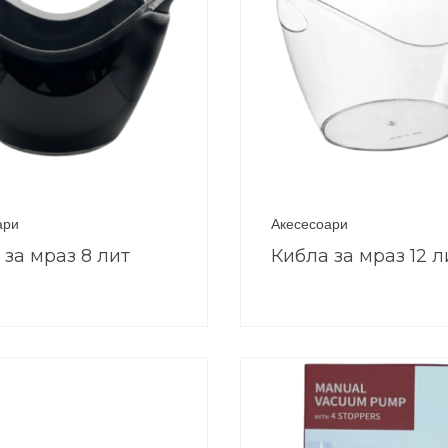
ари
Акесесоари
 за мраз 8 лит
Кибла за мраз 12 л