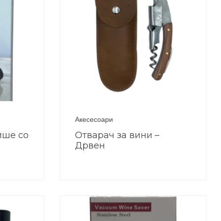
Акесесоари
ише со
Отварач за вини –
Дрвен