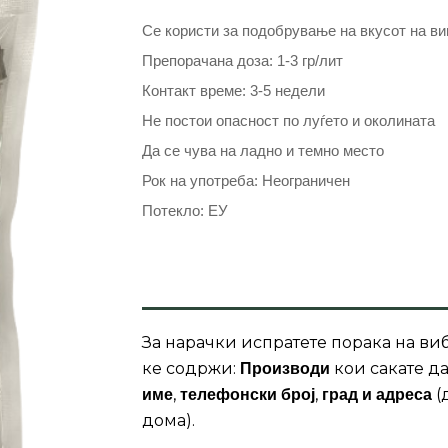
Се користи за подобрување на вкусот на вин
Препорачана доза: 1-3 гр/лит
Контакт време: 3-5 недели
Не постои опасност по луѓето и околината
Да се чува на ладно и темно место
Рок на употреба: Неограничен
Потекло: ЕУ
За нарачки испратете порака на виб
ке содржи:
кои сакате да
Производи
,
,
(
име
телефонски број
град и адреса
дома).