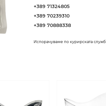
+389 71324805
+389 70239310
+389 70888338
Испорачуваме по курирската служ