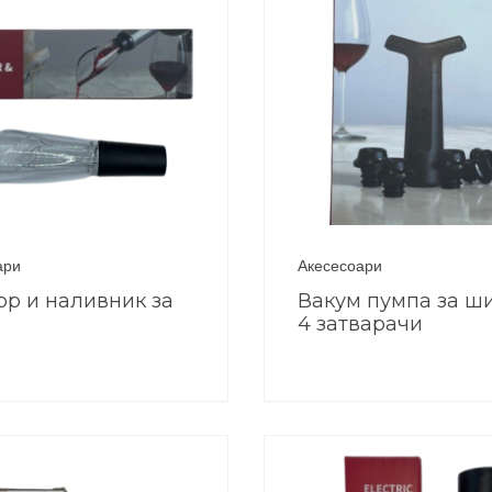
ари
Акесесоари
ор и наливник за
Вакум пумпа за ш
4 затварачи