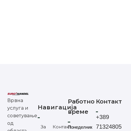
Врвна
Работно
Контакт
Навигација
услуга и
време
советување
+389
од
71324805
За
Контакт
Понеделник
областа