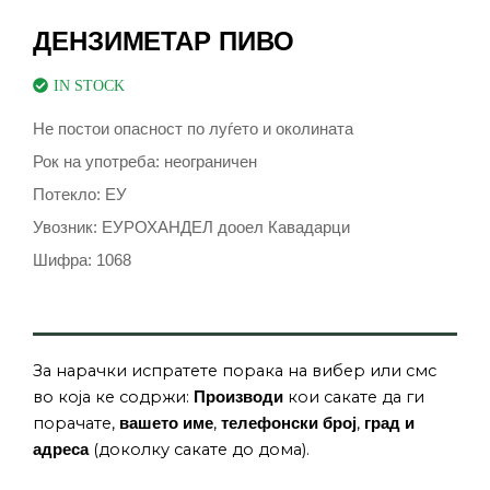
ДЕНЗИМЕТАР ПИВО
IN STOCK
Не постои опасност по луѓето и околината
Рок на употреба: неограничен
Потекло: ЕУ
Увозник: EУРОХАНДЕЛ дооел Кавадарци
Шифра: 1068
За нарачки испратете порака на вибер или смс
во која ке содржи:
кои сакате да ги
Производи
порачате,
,
,
вашето име
телефонски број
град и
(доколку сакате до дома).
адреса