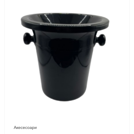
Акесесоари