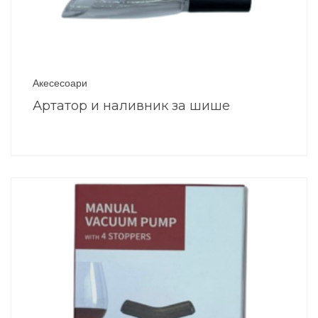
Акесесоари
Артатор и наливник за шише