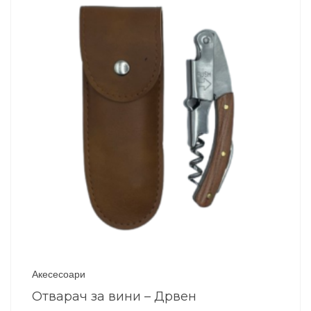
Акесесоари
Отварач за вини – Дрвен