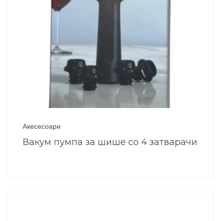
Акесесоари
Вакум пумпа за шише со 4 затварачи