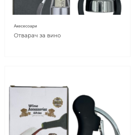
Акесесоари
Отварач за вино