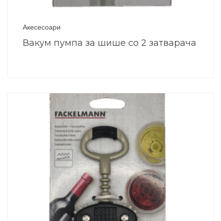
Акесесоари
Вакум пумпа за шише со 2 затварача