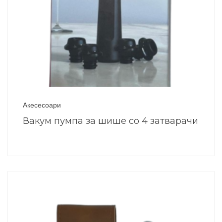
Акесесоари
Вакум пумпа за шише со 4 затварачи