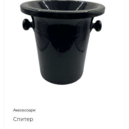
Акесесоари
Спитер