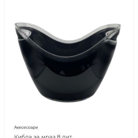
Акесесоари
Кибла за мраз 8 лит