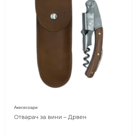
Акесесоари
Отварач за вини – Дрвен