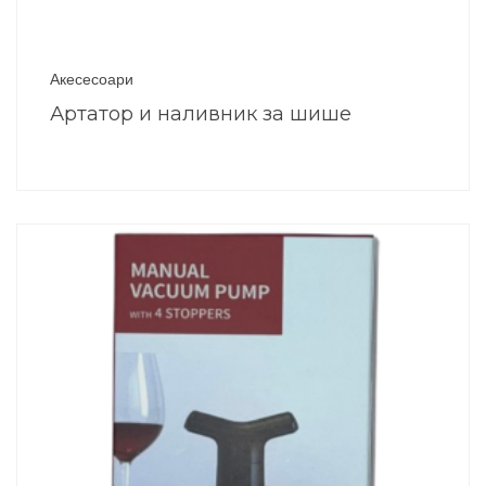
Акесесоари
Артатор и наливник за шише