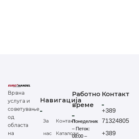
Врвна
Работно
Контакт
Навигација
услуга и
време
советување
+389
од
71324805
За
Контакт
Понеделник
областа
– Петок:
+389
на
нас
Каталози
08:00 –