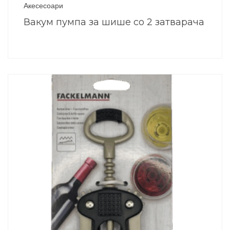
Акесесоари
Вакум пумпа за шише со 2 затварача