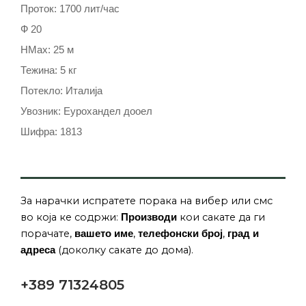
Проток: 1700 лит/час
Ф 20
HMax: 25 м
Тежина: 5 кг
Потекло: Италија
Увозник: Еурохандел дооел
Шифра: 1813
За нарачки испратете порака на вибер или смс
во која ке содржи:
кои сакате да ги
Производи
порачате,
,
,
вашето име
телефонски број
град и
(доколку сакате до дома).
адреса
+389 71324805