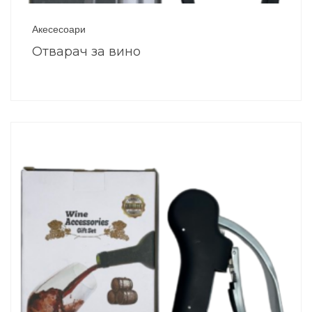
Акесесоари
Отварач за вино