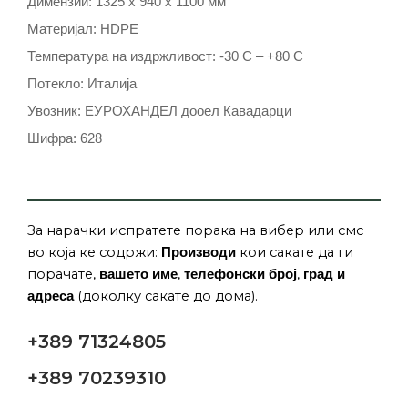
Димензии: 1325 x 940 x 1100 мм
Материјал: HDPE
Температура на издржливост: -30 C – +80 C
Потекло: Италија
Увозник: ЕУРОХАНДЕЛ дооел Кавадарци
Шифра: 628
За нарачки испратете порака на вибер или смс
во која ке содржи:
кои сакате да ги
Производи
порачате,
,
,
вашето име
телефонски број
град и
(доколку сакате до дома).
адреса
+389 71324805
+389 70239310