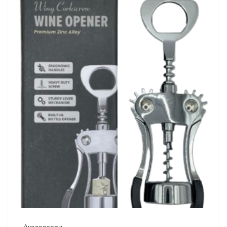
Акесесоари