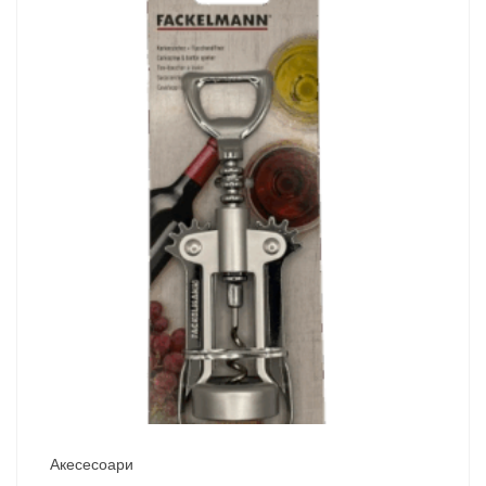
Акесесоари