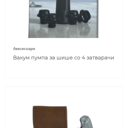
Акесесоари
Вакум пумпа за шише со 4 затварачи