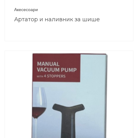
Акесесоари
Артатор и наливник за шише