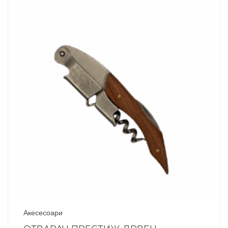
Акесесоари