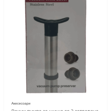
Акесесоари