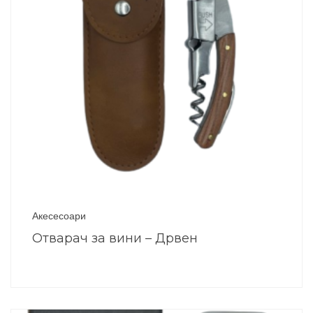
Акесесоари
Отварач за вини – Дрвен