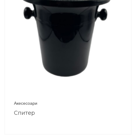
Акесесоари
Спитер