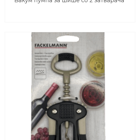
Вакум пумпа за шише со 2 затварача