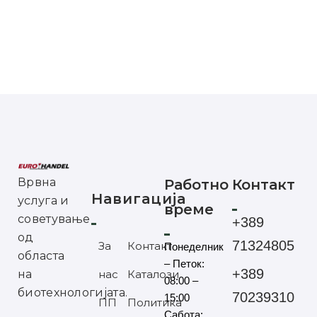
Врвна
Работно
Контакт
Навигација
услуга и
време
советување
+389
од
71324805
За
Контакт
Понеделник
областа
– Петок:
+389
на
нас
Каталози
08:00 –
биотехнологијата.
70239310
15:00
ПП
Политика
Сабота: