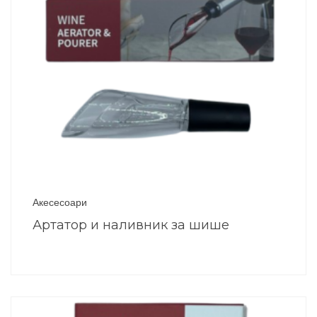
Акесесоари
Артатор и наливник за шише