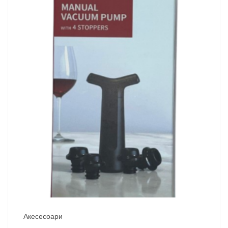
Акесесоари