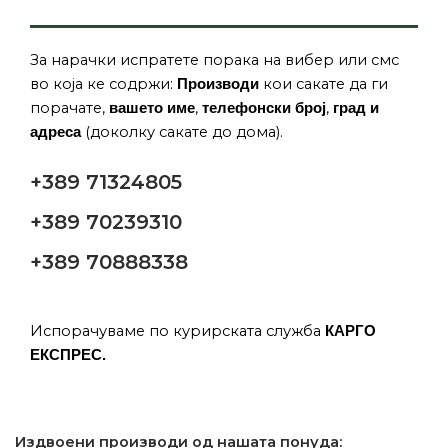
За нарачки испратете порака на вибер или смс
во која ке содржи:
кои сакате да ги
Производи
порачате,
,
,
вашето име
телефонски број
град и
(доколку сакате до дома).
адреса
+389 71324805
+389 70239310
+389 70888338
Испорачуваме по курирската служба
КАРГО
ЕКСПРЕС.
Издвоени производи од нашата понуда: