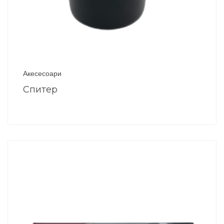
Акесесоари
Спитер