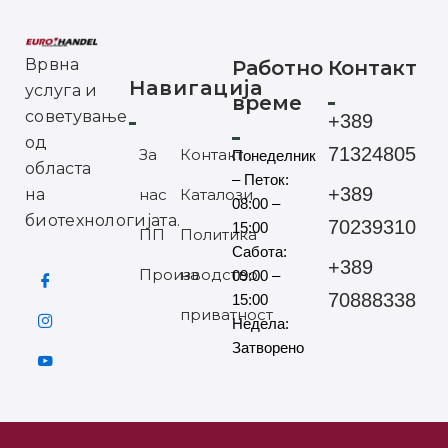
Врвна
Работно
Контакт
Навигација
услуга и
време
советување
+389
од
71324805
За
Контакт
Понеделник
областа
– Петок:
+389
на
нас
Каталози
08:00 –
биотехнологијата.
70239310
15:00
ПП
Политика
Сабота:
+389
Производство
на
09:00 –
70888338
15:00
приватност
Недела:
Затворено