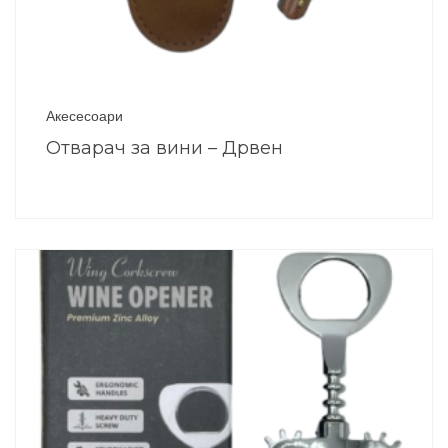
Акесесоари
Отварач за вини – Дрвен