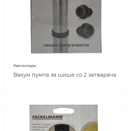
Акесесоари
Вакум пумпа за шише со 2 затварача