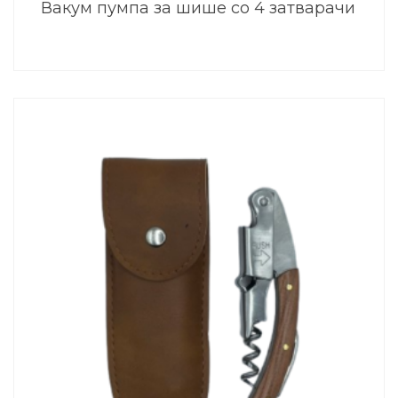
Вакум пумпа за шише со 4 затварачи