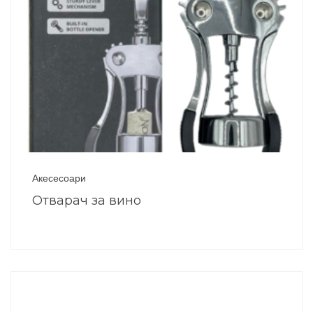
Акесесоари
Отварач за вино