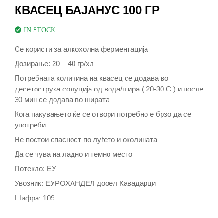
КВАСЕЦ БАЈАНУС 100 ГР
IN STOCK
Се користи за алкохолна ферментација
Дозирање: 20 – 40 гр/хл
Потребната количина на квасец се додава во
десетострука солуција од вода/шира ( 20-30 C ) и после
30 мин се додава во ширата
Кога пакувањето ќе се отвори потребно е брзо да се
употреби
Не постои опасност по луѓето и околината
Да се чува на ладно и темно место
Потекло: ЕУ
Увозник: ЕУРОХАНДЕЛ дооел Кавадарци
Шифра: 109