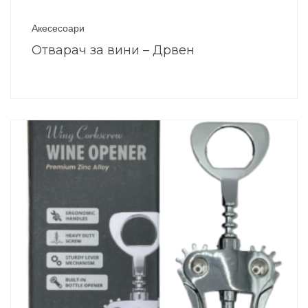
Акесесоари
Отварач за вини – Дрвен