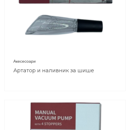
Акесесоари
Артатор и наливник за шише