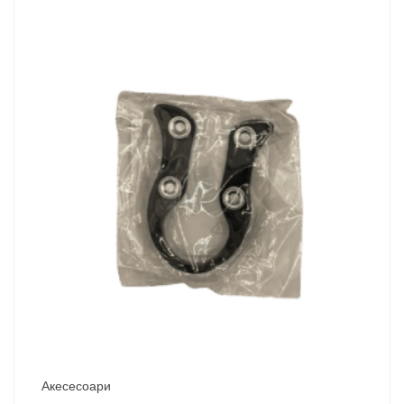
Акесесоари