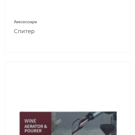
Акесесоари
Спитер