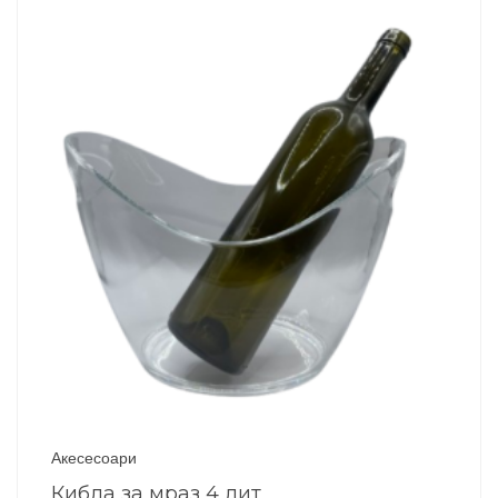
Акесесоари
Кибла за мраз 4 лит