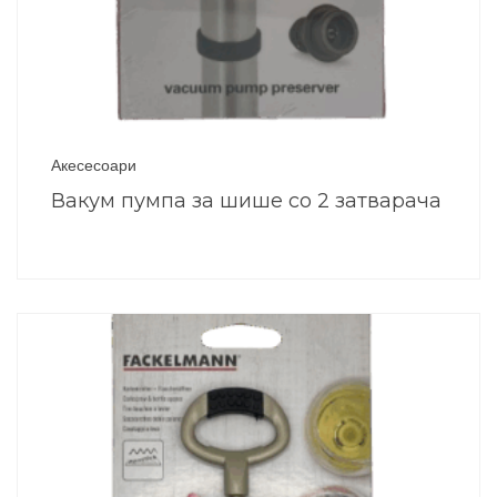
Акесесоари
Вакум пумпа за шише со 2 затварача