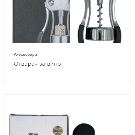
Акесесоари
Отварач за вино