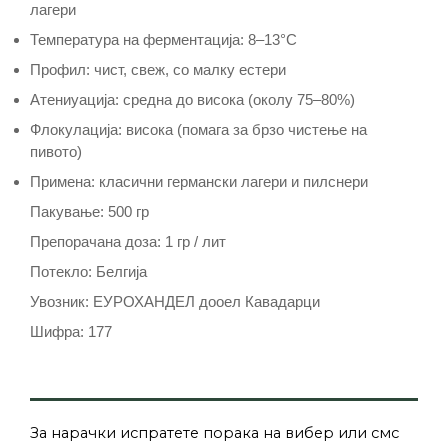
лагери
Температура на ферментација: 8–13°C
Профил: чист, свеж, со малку естери
Атениуација: средна до висока (околу 75–80%)
Флокулација: висока (помага за брзо чистење на
пивото)
Примена: класични германски лагери и пилснери
Пакување: 500 гр
Препорачана доза: 1 гр / лит
Потекло: Белгија
Увозник: ЕУРОХАНДЕЛ дооел Кавадарци
Шифра: 177
За нарачки испратете порака на вибер или смс