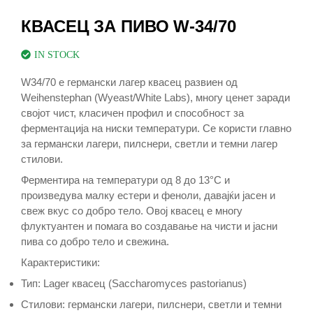
КВАСЕЦ ЗА ПИВО W-34/70
IN STOCK
W34/70 е германски лагер квасец развиен од
Weihenstephan (Wyeast/White Labs), многу ценет заради
својот чист, класичен профил и способност за
ферментација на ниски температури. Се користи главно
за германски лагери, пилснери, светли и темни лагер
стилови.
Ферментира на температури од 8 до 13°C и
произведува малку естери и феноли, давајќи јасен и
свеж вкус со добро тело. Овој квасец е многу
флуктуантен и помага во создавање на чисти и јасни
пива со добро тело и свежина.
Карактеристики:
Тип: Lager квасец (Saccharomyces pastorianus)
Стилови: германски лагери, пилснери, светли и темни