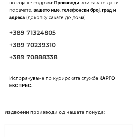
во која ке содржи:
кои сакате да ги
Производи
порачате,
,
,
вашето име
телефонски број
град и
(доколку сакате до дома).
адреса
+389 71324805
+389 70239310
+389 70888338
Испорачуваме по курирската служба
КАРГО
ЕКСПРЕС.
Издвоени производи од нашата понуда: