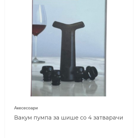
Акесесоари
Вакум пумпа за шише со 4 затварачи