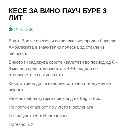
КЕСЕ ЗА ВИНО ПАУЧ БУРЕ 3
ЛИТ
IN STOCK
Bag in Box se вреќички со висока кислородна бариера.
Амбалажата е значително полесна од стаклени
шишиња.
Виното ги задржува своите квалитети во период од 6 –
9 месеци пред отворањето и 4 ÷-6 недели по
отворањето на пакувањето.
Кесата треба да се наполни со точниот волумен на
пијалок.
Не е потребна кутија за овој вид на Bag in Box.
Не постои опасност по луѓето и околината
Рок на употреба: Неограничен
Потекло: ЕУ