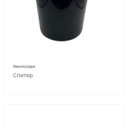
Акесесоари
Спитер