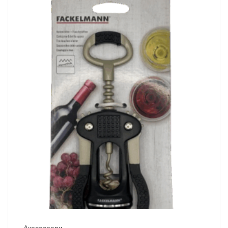
Акесесоари