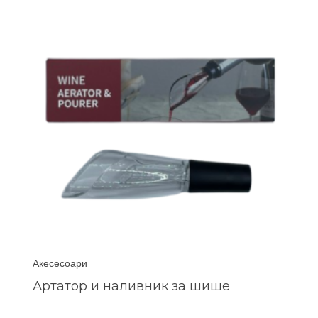
Акесесоари
Артатор и наливник за шише