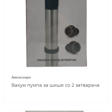
Акесесоари
Вакум пумпа за шише со 2 затварача