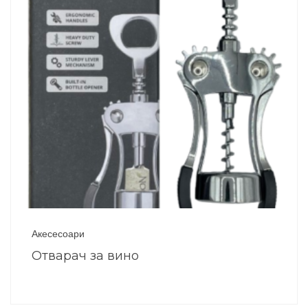
Акесесоари
Отварач за вино