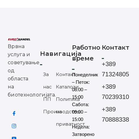
Врвна
Работно
Контакт
Навигација
услуга и
време
советување
+389
од
71324805
За
Контакт
Понеделник
областа
– Петок:
+389
на
нас
Каталози
08:00 –
биотехнологијата.
70239310
15:00
ПП
Политика
Сабота:
+389
Производство
на
09:00 –
70888338
15:00
приватност
Недела:
Затворено