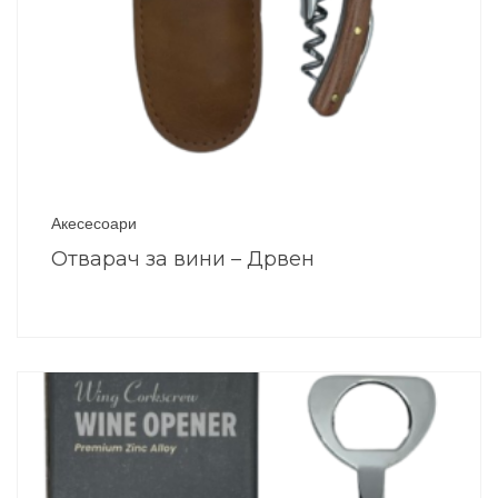
Акесесоари
Отварач за вини – Дрвен