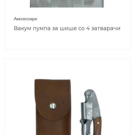
Акесесоари
Вакум пумпа за шише со 4 затварачи