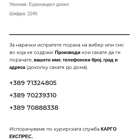
Увозник: Еурохандел дооел
Шифра: 2245
За нарачки испратете порака на вибер или смс
во која ке содржи:
кои сакате да ги
Производи
порачате,
,
,
вашето име
телефонски број
град и
(доколку сакате до дома).
адреса
+389 71324805
+389 70239310
+389 70888338
Испорачуваме по курирската служба
КАРГО
ЕКСПРЕС.