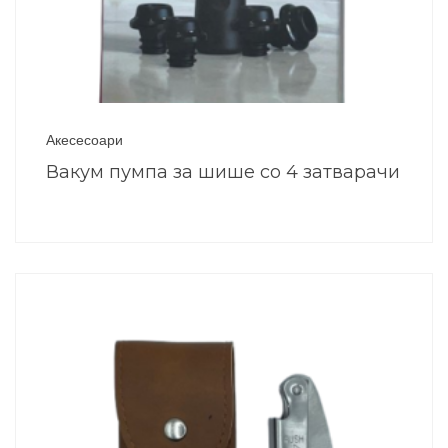
Акесесоари
Вакум пумпа за шише со 4 затварачи