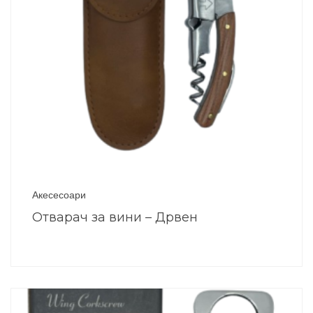
Акесесоари
Отварач за вини – Дрвен