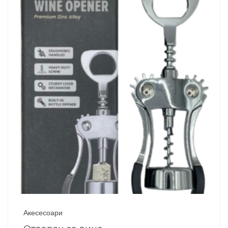
Акесесоари