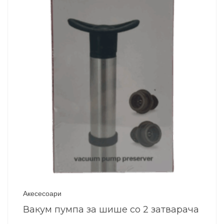
Акесесоари
Вакум пумпа за шише со 2 затварача