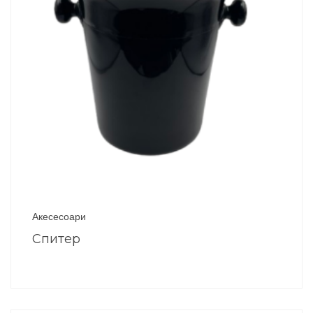
Акесесоари
Спитер