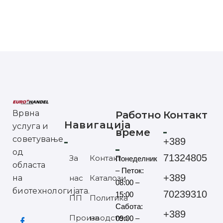
Врвна
Работно
Контакт
Навигација
услуга и
време
советување
+389
од
71324805
За
Контакт
Понеделник
областа
– Петок:
+389
на
нас
Каталози
08:00 –
биотехнологијата.
70239310
15:00
ПП
Политика
Сабота:
+389
Производство
на
09:00 –