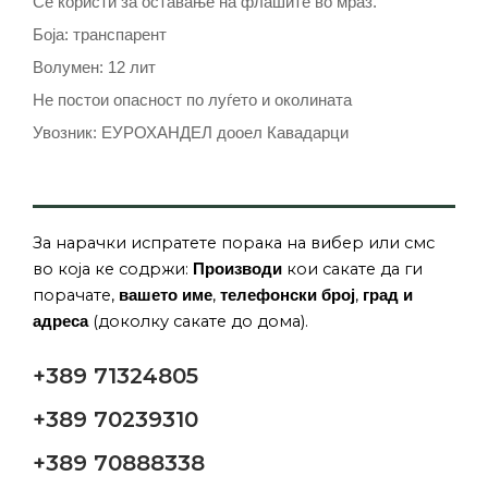
Се користи за оставање на флашите во мраз.
Боја: транспарент
Волумен: 12 лит
Не постои опасност по луѓето и околината
Увозник: ЕУРОХАНДЕЛ дооел Кавадарци
За нарачки испратете порака на вибер или смс
во која ке содржи:
кои сакате да ги
Производи
порачате,
,
,
вашето име
телефонски број
град и
(доколку сакате до дома).
адреса
+389 71324805
+389 70239310
+389 70888338