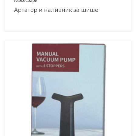
Акесесоари
Артатор и наливник за шише