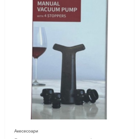
Акесесоари