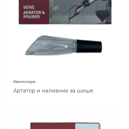
Акесесоари
Артатор и наливник за шише