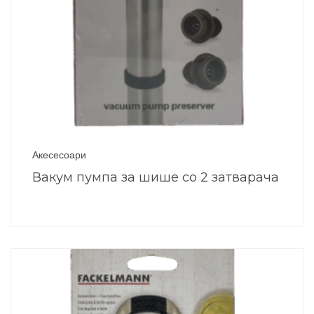
Акесесоари
Вакум пумпа за шише со 2 затварача