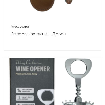
Акесесоари
Отварач за вини – Дрвен