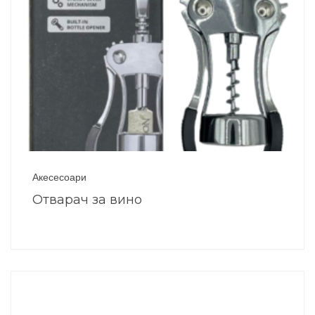
Акесесоари
Отварач за вино