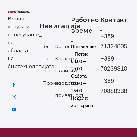
Врвна
Работно
Контакт
Навигација
услуга и
време
советување
+389
од
71324805
За
Контакт
Понеделник
областа
– Петок:
+389
на
нас
Каталози
08:00 –
биотехнологијата.
70239310
15:00
ПП
Политика
Сабота:
+389
Производство
на
09:00 –
70888338
15:00
приватност
Недела:
Затворено