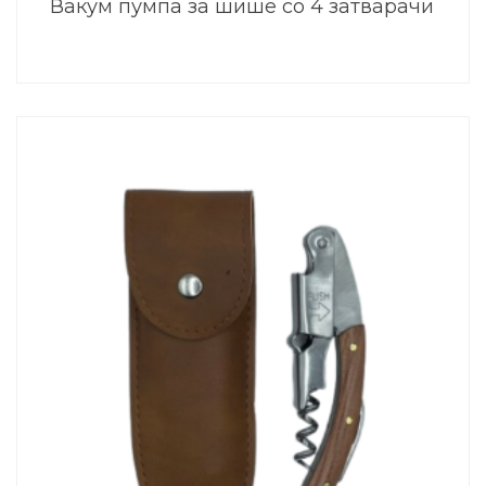
Вакум пумпа за шише со 4 затварачи