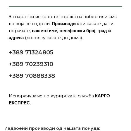
За нарачки испратете порака на вибер или смс
во која ке содржи:
кои сакате да ги
Производи
порачате,
,
,
вашето име
телефонски број
град и
(доколку сакате до дома).
адреса
+389 71324805
+389 70239310
+389 70888338
Испорачуваме по курирската служба
КАРГО
ЕКСПРЕС.
Издвоени производи од нашата понуда: