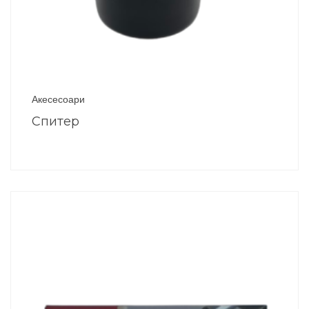
Акесесоари
Спитер