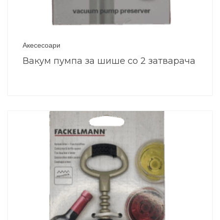
Акесесоари
Вакум пумпа за шише со 2 затварача