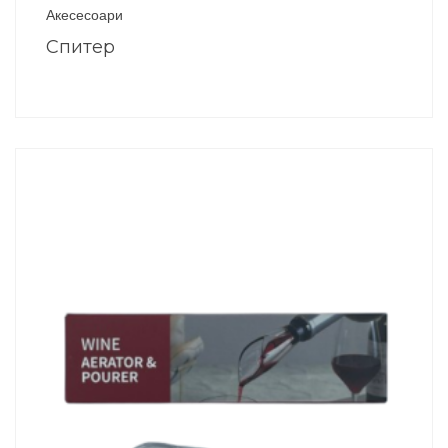
Акесесоари
Спитер