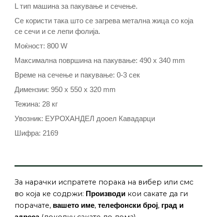
L тип машина за пакување и сечење.
Се користи така што се загрева метална жица со која
се сечи и се лепи фолија.
Моќност: 800 W
Maксимална површина на пакување: 490 x 340 mm
Време на сечење и пакување: 0-3 сек
Димензии: 950 x 550 x 320 mm
Teжина: 28 кг
Увозник: ЕУРОХАНДЕЛ дооел Кавадарци
Шифра: 2169
За нарачки испратете порака на вибер или смс
во која ке содржи:
кои сакате да ги
Производи
порачате,
,
,
вашето име
телефонски број
град и
(доколку сакате до дома).
адреса