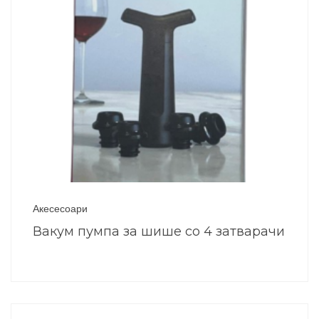
Акесесоари
Вакум пумпа за шише со 4 затварачи