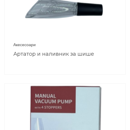
Акесесоари
Артатор и наливник за шише