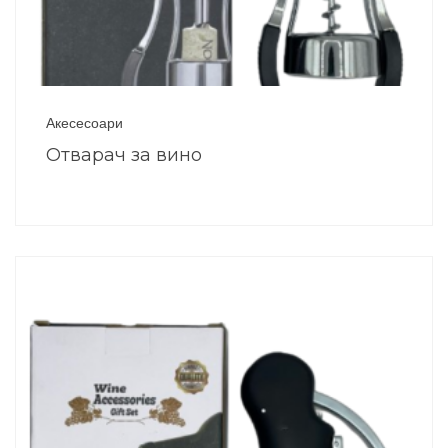
Акесесоари
Отварач за вино