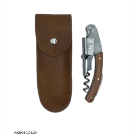
Акесесоари