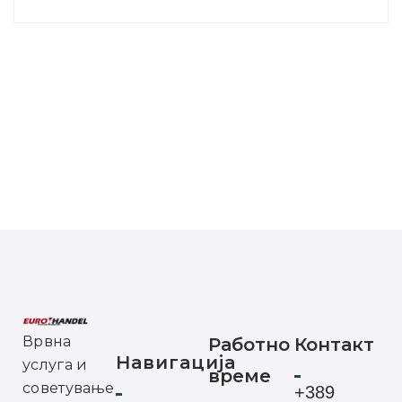
Врвна
Работно
Контакт
Навигација
услуга и
време
советување
+389