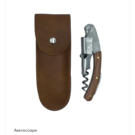
Акесесоари