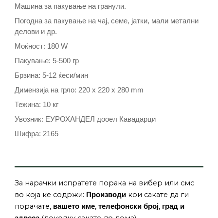
Машина за пакување на гранули.
Погодна за пакување на чај, семе, јатки, мали метални
делови и др.
Моќност: 180 W
Пакување: 5-500 гр
Брзина: 5-12 ќеси/мин
Димензија на грло: 220 x 220 x 280 mm
Тежина: 10 кг
Увозник: ЕУРОХАНДЕЛ дооел Кавадарци
Шифра: 2165
За нарачки испратете порака на вибер или смс
во која ке содржи:
кои сакате да ги
Производи
порачате,
,
,
вашето име
телефонски број
град и
(доколку сакате до дома).
адреса