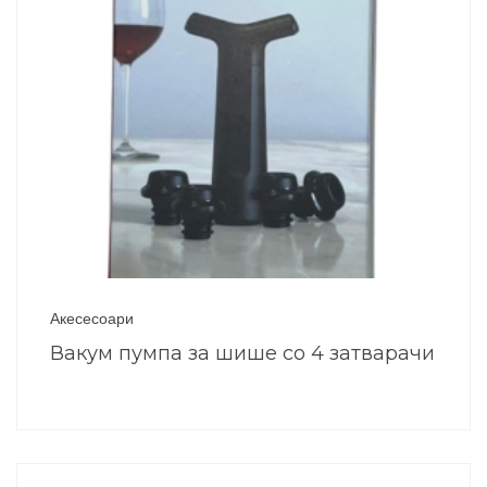
Акесесоари
Вакум пумпа за шише со 4 затварачи