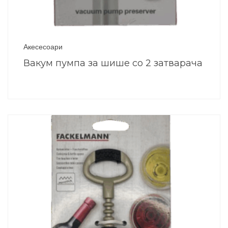
Акесесоари
Вакум пумпа за шише со 2 затварача