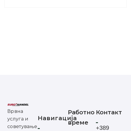
Врвна
Работно
Контакт
Навигација
услуга и
време
советување
+389