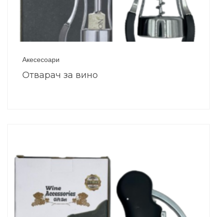
Акесесоари
Отварач за вино