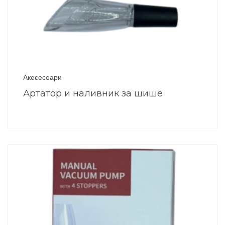
Акесесоари
Артатор и наливник за шише