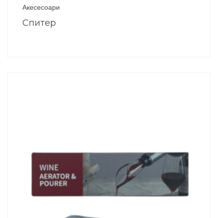
Акесесоари
Спитер