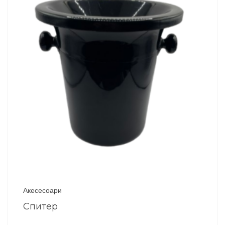
Акесесоари
Спитер