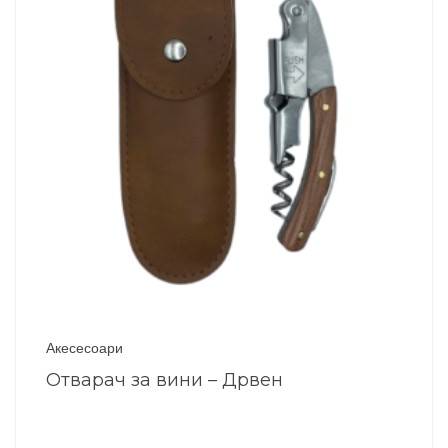
Акесесоари
Отварач за вини – Дрвен