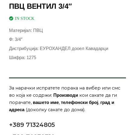
ПВЦ ВЕНТИЛ 3/4″
IN STOCK
Материјал: ПВЦ
Ф: 3/4″
Дистрибуција: ЕУРОХАНДЕЛ дооел Кавадарци
Шифра: 1275
За нарачки испратете порака на вибер или смс
во која ке содржи:
кои сакате да ги
Производи
порачате,
,
,
вашето име
телефонски број
град и
(доколку сакате до дома).
адреса
+389 71324805