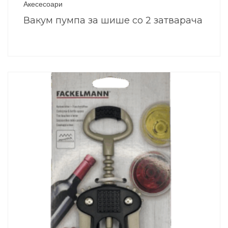
Акесесоари
Вакум пумпа за шише со 2 затварача