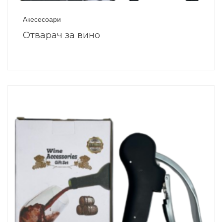
Акесесоари
Отварач за вино