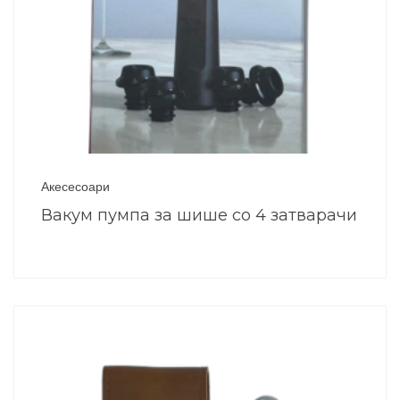
Акесесоари
Вакум пумпа за шише со 4 затварачи