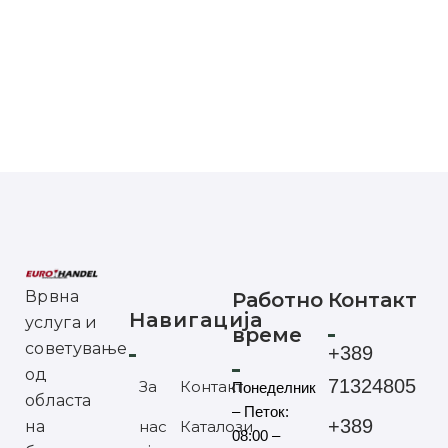
Врвна
Работно
Контакт
Навигација
услуга и
време
советување
+389
од
71324805
За
Контакт
Понеделник
областа
– Петок:
+389
на
нас
Каталози
08:00 –