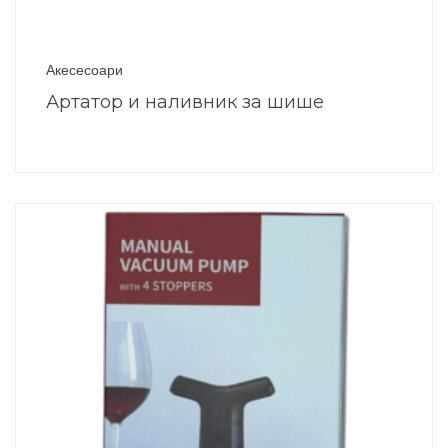
Акесесоари
Артатор и наливник за шише