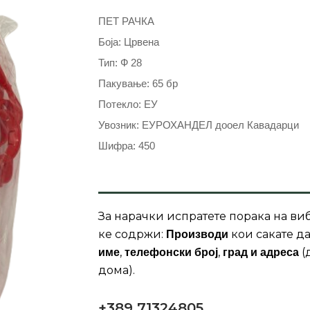
ПЕТ РАЧКА
Боја: Црвена
Тип: Ф 28
Пакување: 65 бр
Потекло: ЕУ
Увозник: ЕУРОХАНДЕЛ дооел Кавадарци
Шифра: 450
За нарачки испратете порака на виб
ке содржи:
кои сакате да
Производи
,
,
(
име
телефонски број
град и адреса
дома).
+389 71324805