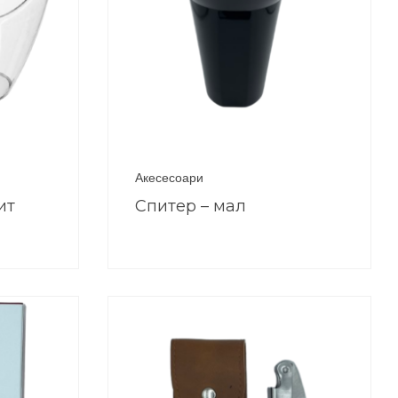
Акесесоари
ит
Спитер – мал