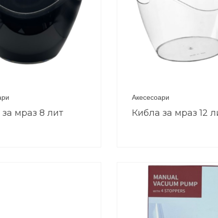
ари
Акесесоари
 за мраз 8 лит
Кибла за мраз 12 л