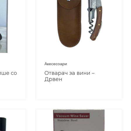
Акесесоари
ише со
Отварач за вини –
Дрвен