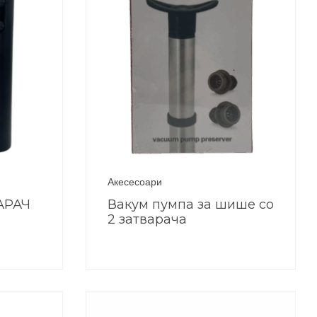
Акесесоари
АРАЧ
Вакум пумпа за шише со
2 затварача