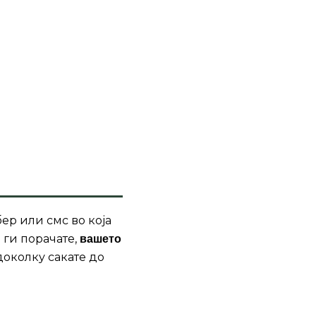
ер или смс во која
 ги порачате,
вашето
доколку сакате до