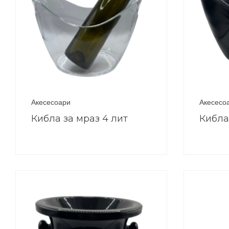
Акесесоари
Акесесо
Кибла за мраз 4 лит
Кибла