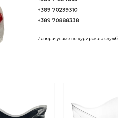
+389 70239310
+389 70888338
Испорачуваме по курирската служ