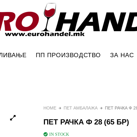
Еурохандел
ПЛИВАЊЕ
ПП ПРОИЗВОДСТВО
ЗА НАС
HOME
ПЕТ АМБАЛАЖА
ПЕТ РАЧКА Ф 28
ПЕТ РАЧКА Ф 28 (65 БР)
IN STOCK