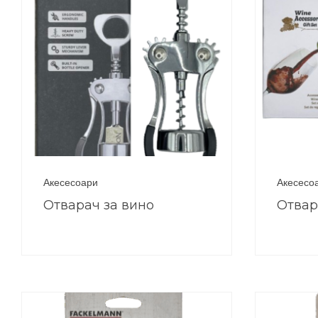
Акесесоари
Акесесо
Отварач за вино
Отвар