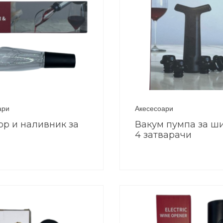
ари
Акесесоари
ор и наливник за
Вакум пумпа за ш
4 затварачи