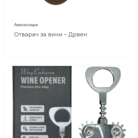
Акесесоари
Отварач за вини – Дрвен