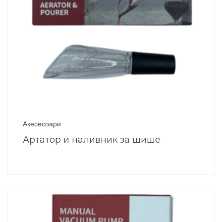
Акесесоари
Артатор и наливник за шише