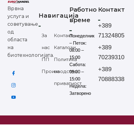
Врвна
Работно
Контакт
Навигација
услуга и
време
советување
+389
од
71324805
За
Контакт
Понеделник
областа
– Петок:
+389
на
нас
Каталози
08:00 –
биотехнологијата.
70239310
15:00
ПП
Политика
Сабота:
+389
Производство
на
09:00 –
70888338
15:00
приватност
Недела:
Затворено
©2025 ЕУРОХАНДЕЛ СИТЕ ПРАВА ЗАДРЖАНИ