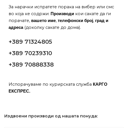
За нарачки испратете порака на вибер или смс
во која ке содржи:
кои сакате да ги
Производи
порачате,
,
,
вашето име
телефонски број
град и
(доколку сакате до дома).
адреса
+389 71324805
+389 70239310
+389 70888338
Испорачуваме по курирската служба
КАРГО
ЕКСПРЕС.
Издвоени производи од нашата понуда: