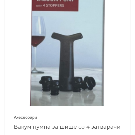
Акесесоари
Вакум пумпа за шише со 4 затварачи