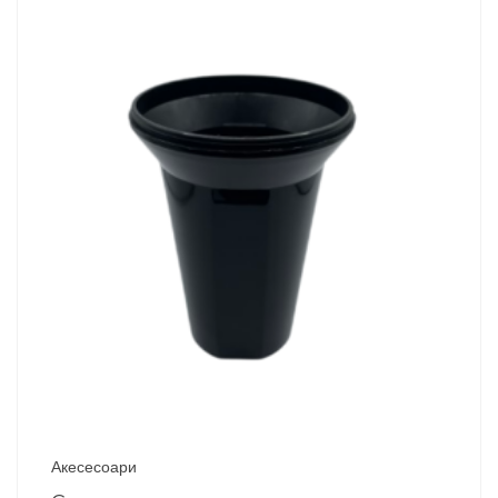
Акесесоари