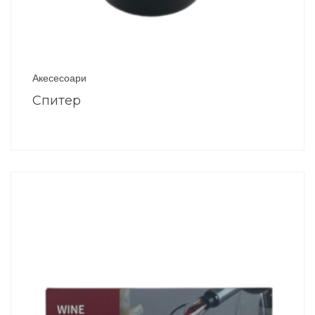
Акесесоари
Спитер