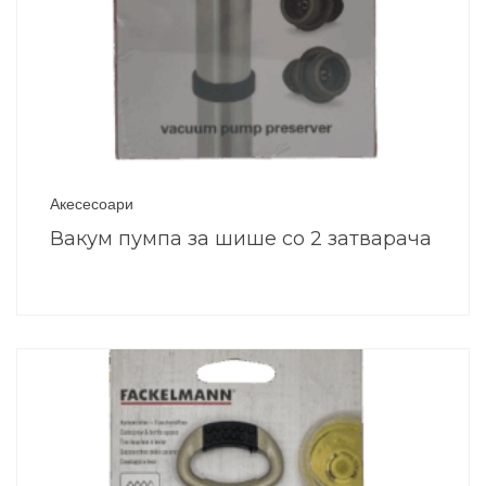
Акесесоари
Вакум пумпа за шише со 2 затварача