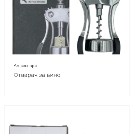
Акесесоари
Отварач за вино