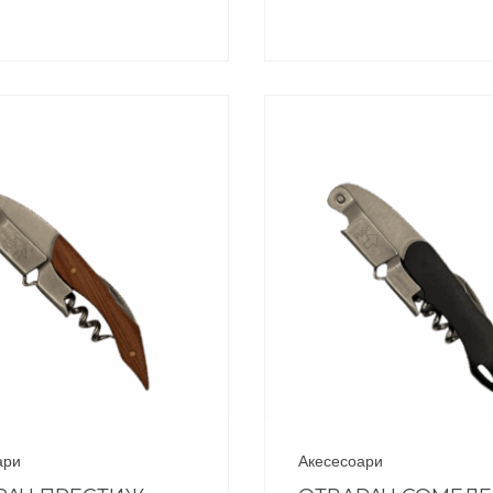
ари
Акесесоари