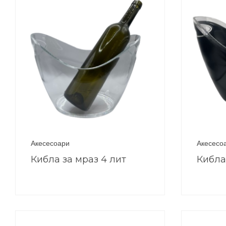
Акесесоари
Акесесо
Кибла за мраз 4 лит
Кибла