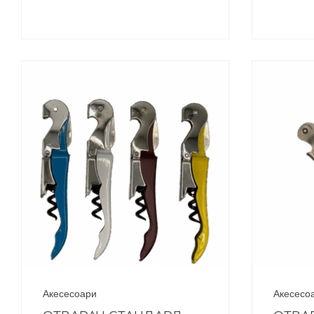
Акесесоари
Акесесо