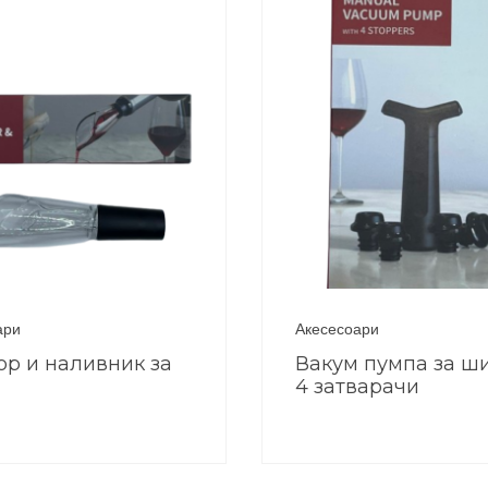
ари
Акесесоари
ор и наливник за
Вакум пумпа за ш
4 затварачи