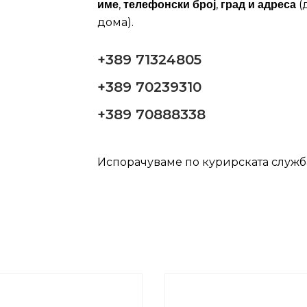
,
,
(
име
телефонски број
град и адреса
дома).
+389 71324805
+389 70239310
+389 70888338
Испорачуваме по курирската служ