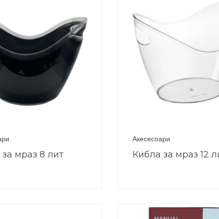
ари
Акесесоари
 за мраз 8 лит
Кибла за мраз 12 л