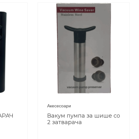
Акесесоари
АРАЧ
Вакум пумпа за шише со
2 затварача