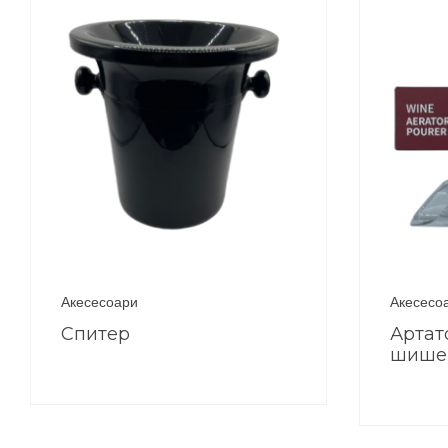
Акесесоари
Акесесо
Спитер
Артат
шише