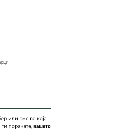
арци
ер или смс во која
 ги порачате,
вашето