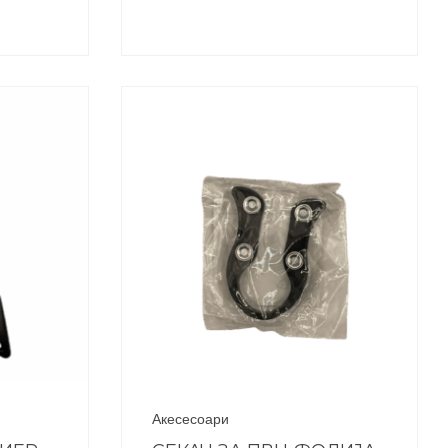
Акесесоари