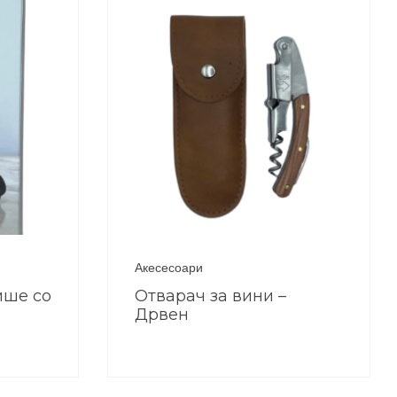
Акесесоари
ише со
Отварач за вини –
Дрвен