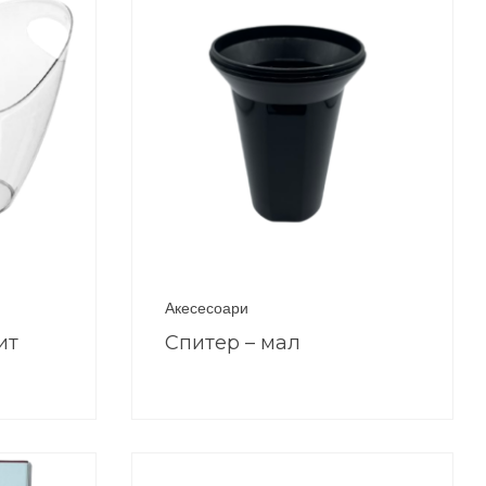
Акесесоари
ит
Спитер – мал