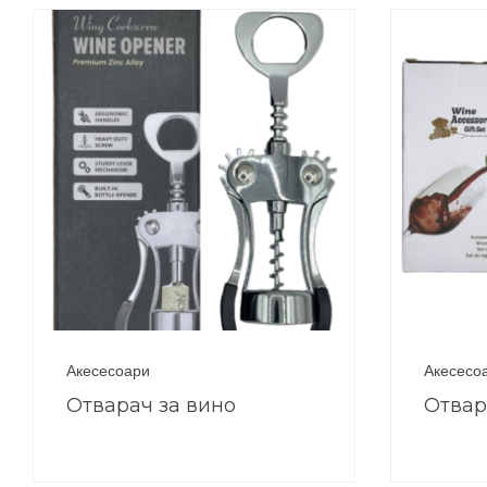
Акесесоари
Акесесо
Отварач за вино
Отвар