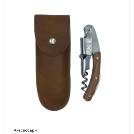
Акесесоари