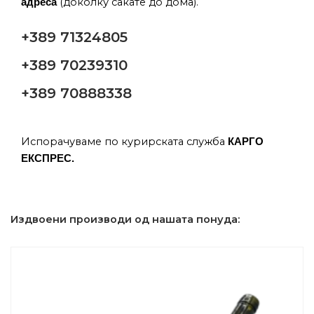
(доколку сакате до дома).
адреса
+389 71324805
+389 70239310
+389 70888338
Испорачуваме по курирската служба
КАРГО
ЕКСПРЕС.
Издвоени производи од нашата понуда: