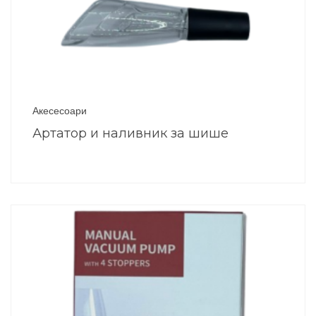
Акесесоари
Артатор и наливник за шише