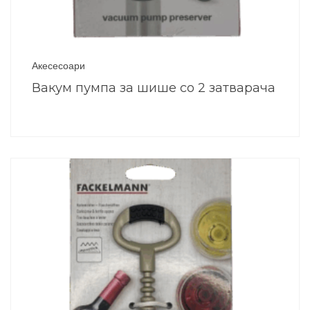
Акесесоари
Вакум пумпа за шише со 2 затварача