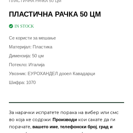
ПЛАСТИЧНА РАЧКА 50 ЦМ
ПЛАСТИЧНА РАЧКА 50 ЦМ
IN STOCK
Се користи за мешање
Материјал: Пластика
Димензија: 50 цм
Потекло: Италија
Увозник: ЕУРОХАНДЕЛ дооел Кавадарци
Шифра: 1070
За нарачки испратете порака на вибер или смс
во која ке содржи:
кои сакате да ги
Производи
порачате,
,
,
вашето име
телефонски број
град и