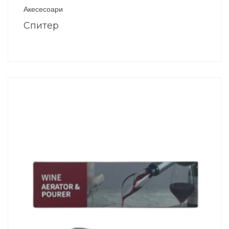
Акесесоари
Спитер