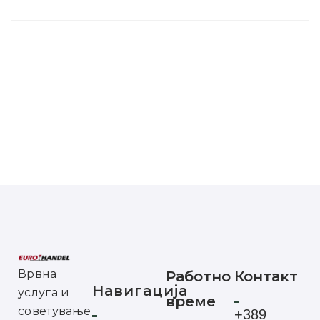
Врвна
Работно
Контакт
Навигација
услуга и
време
советување
+389