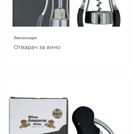
Акесесоари
Отварач за вино