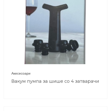
Акесесоари
Вакум пумпа за шише со 4 затварачи