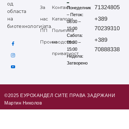
од
71324805
За
Контакт
Понеделник
областа
– Петок:
+389
на
нас
Каталози
08:00 –
биотехнологијата.
70239310
15:00
ПП
Политика
Сабота:
+389
Производство
на
09:00 –
70888338
15:00
приватност
Недела:
Затворено
©2025 ЕУРОХАНДЕЛ СИТЕ ПРАВА ЗАДРЖАНИ
Мартин Николов
Дел од нашите производи се достапни за Онлајн
Powered by
Built & hosted by
нарачка преку АНАНАС.МК