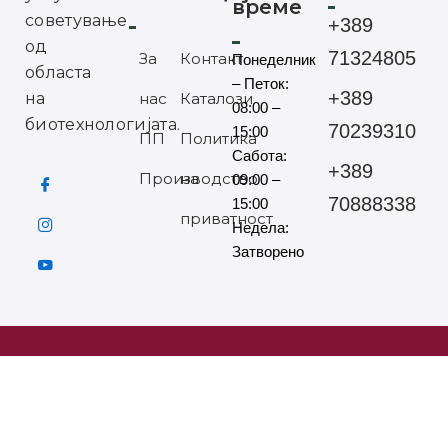
време
советување
+389
од
71324805
За
Контакт
Понеделник
областа
– Петок:
+389
на
нас
Каталози
08:00 –
биотехнологијата.
70239310
15:00
ПП
Политика
Сабота:
+389
Производство
на
09:00 –
70888338
15:00
приватност
Недела:
Затворено
©2025 ЕУРОХАНДЕЛ СИТЕ ПРАВА ЗАДРЖАНИ
Мартин Николов