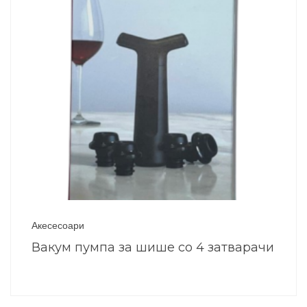
Акесесоари
Вакум пумпа за шише со 4 затварачи