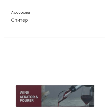
Акесесоари
Спитер