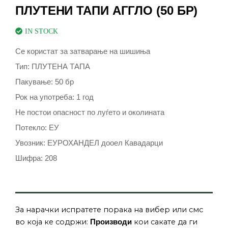
ПЛУТЕНИ ТАПИ АГГЛО (50 БР)
IN STOCK
Се користат за затварање на шишиња
Тип: ПЛУТЕНА ТАПА
Пакување: 50 бр
Рок на употреба: 1 год
Не постои опасност по луѓето и околината
Потекло: ЕУ
Увозник: ЕУРОХАНДЕЛ дооел Кавадарци
Шифра: 208
За нарачки испратете порака на вибер или смс
во која ке содржи:
кои сакате да ги
Производи