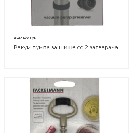
Акесесоари
Вакум пумпа за шише со 2 затварача