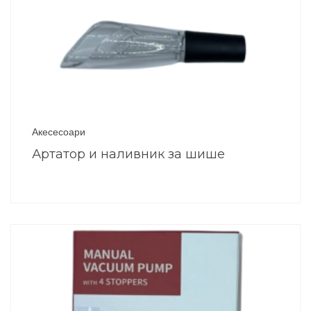
Акесесоари
Артатор и наливник за шише