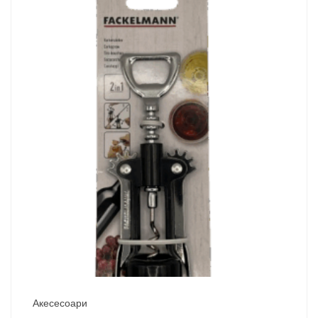
Акесесоари