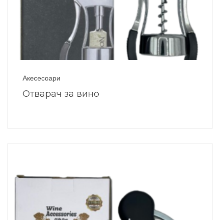
Акесесоари
Отварач за вино