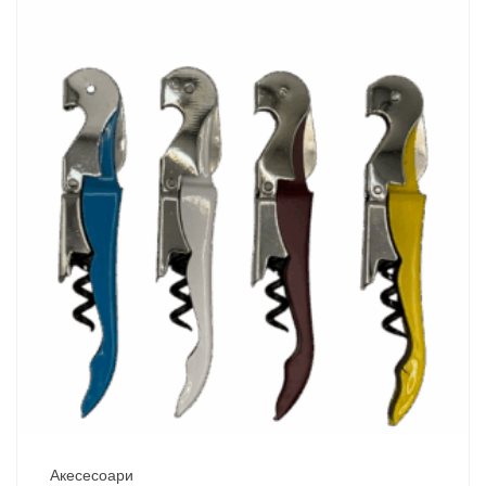
Акесесоари