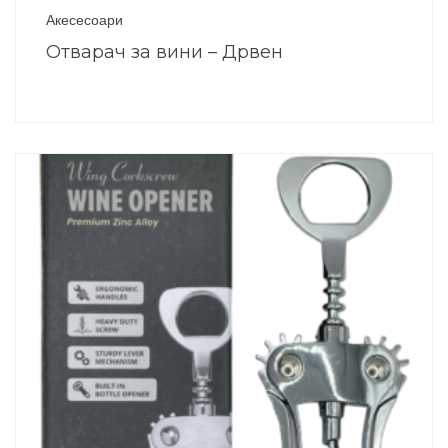
Акесесоари
Отварач за вини – Дрвен