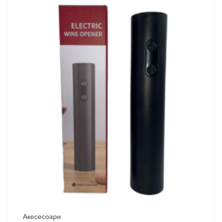
Акесесоари