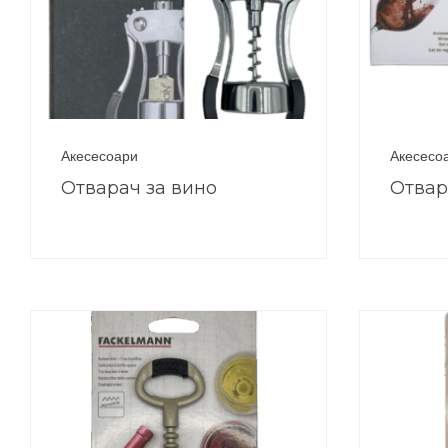
Акесесоари
Акесесо
Отварач за вино
Отвар