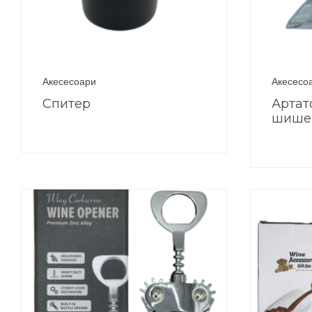
Акесесоари
Акесесо
Спитер
Артат
шише