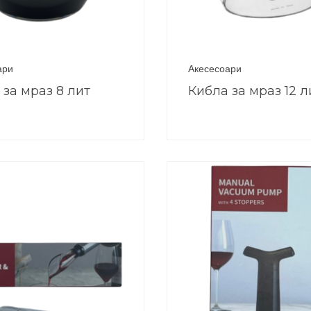
ари
Акесесоари
 за мраз 8 лит
Кибла за мраз 12 л