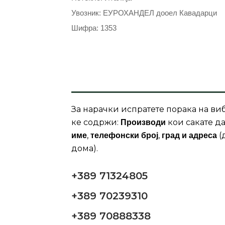
Увозник: ЕУРОХАНДЕЛ дооел Кавадарци
Шифра: 1353
За нарачки испратете порака на виб
ке содржи:
кои сакате да
Производи
,
,
(
име
телефонски број
град и адреса
дома).
+389 71324805
+389 70239310
+389 70888338