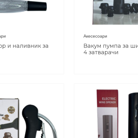
ари
Акесесоари
ор и наливник за
Вакум пумпа за ш
4 затварачи