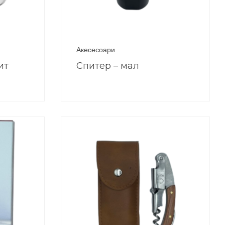
Акесесоари
ит
Спитер – мал