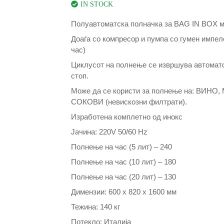
IN STOCK
Полуавтоматска полначка за BAG IN BOX м
Доаѓа со компресор и пумпа со гумен импел
час)
Циклусот на полнење се извршува автоматс
с
топ.
Може да се користи за полнење на:
ВИНО,
СОКОВИ (невискозни филтрати).
Изработена комплетно од инокс
Јачина: 220V 50/60 Hz
Полнење на час (5 лит) – 240
Полнење на час (10 лит) – 180
Полнење на час (20 лит) – 130
Димензии: 600 x 820 x 1600 мм
Тежина: 140 кг
Потекло: Италија