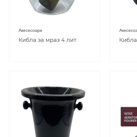
Акесесоари
Акесесо
Кибла за мраз 4 лит
Кибла