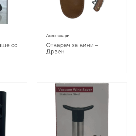
Акесесоари
ише со
Отварач за вини –
Дрвен