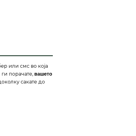
ер или смс во која
 ги порачате,
вашето
доколку сакате до