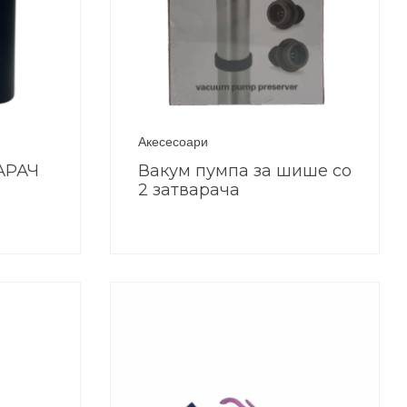
Акесесоари
АРАЧ
Вакум пумпа за шише со
2 затварача