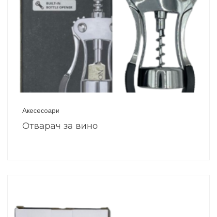
Акесесоари
Отварач за вино