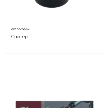
Акесесоари
Спитер