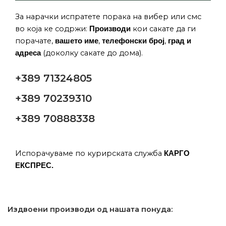
За нарачки испратете порака на вибер или смс
во која ке содржи:
кои сакате да ги
Производи
порачате,
,
,
вашето име
телефонски број
град и
(доколку сакате до дома).
адреса
+389 71324805
+389 70239310
+389 70888338
Испорачуваме по курирската служба
КАРГО
ЕКСПРЕС.
Издвоени производи од нашата понуда: