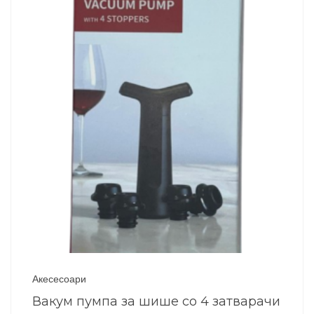
Акесесоари
Вакум пумпа за шише со 4 затварачи