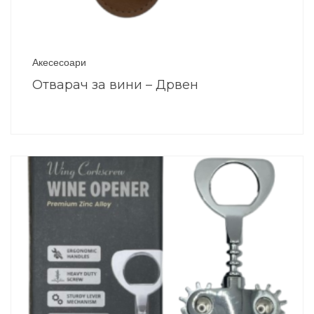
Акесесоари
Отварач за вини – Дрвен