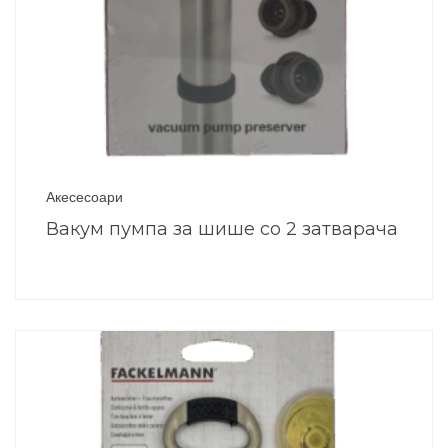
Акесесоари
Вакум пумпа за шише со 2 затварача