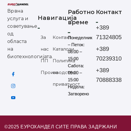
Врвна
Работно
Контакт
Навигација
услуга и
време
советување
+389
од
71324805
За
Контакт
Понеделник
областа
– Петок:
+389
на
нас
Каталози
08:00 –
биотехнологијата.
70239310
15:00
ПП
Политика
Сабота:
+389
Производство
на
09:00 –
70888338
15:00
приватност
Недела:
Затворено
©2025 ЕУРОХАНДЕЛ СИТЕ ПРАВА ЗАДРЖАНИ