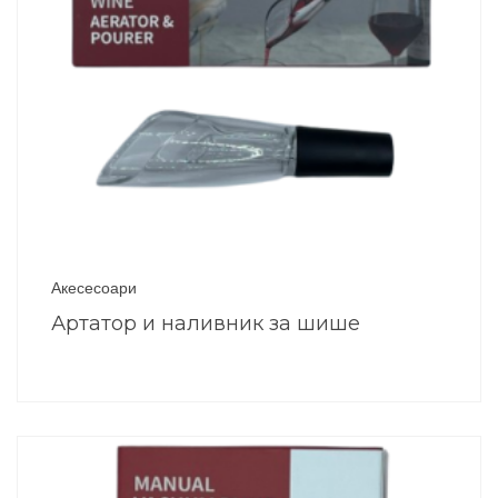
Акесесоари
Артатор и наливник за шише