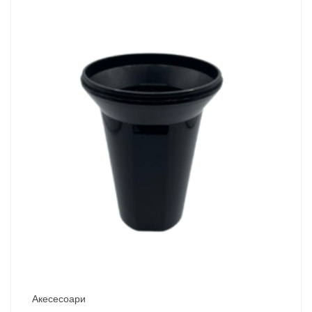
Акесесоари