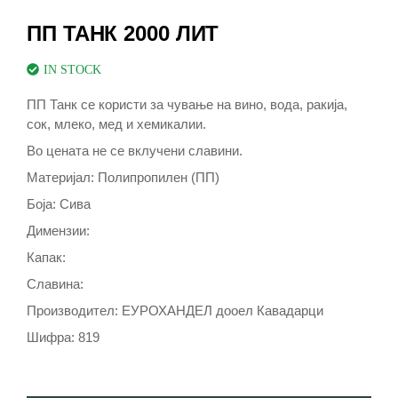
ПП ТАНК 2000 ЛИТ
IN STOCK
ПП Танк се користи за чување на вино, вода, ракија,
сок, млеко, мед и хемикалии.
Во цената не се вклучени славини.
Материјал: Полипропилен (ПП)
Боја: Сива
Димензии:
Капак:
Славина:
Производител: ЕУРОХАНДЕЛ дооел Кавадарци
Шифра: 819