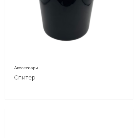
Акесесоари
Спитер