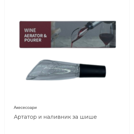
Акесесоари
Артатор и наливник за шише