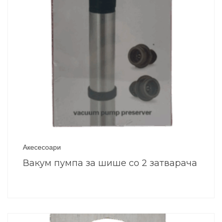
Акесесоари
Вакум пумпа за шише со 2 затварача