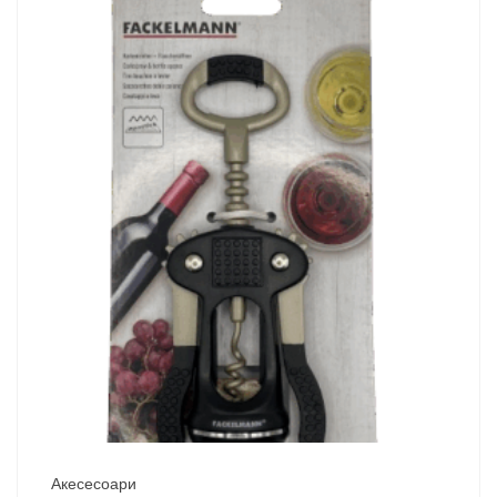
Акесесоари