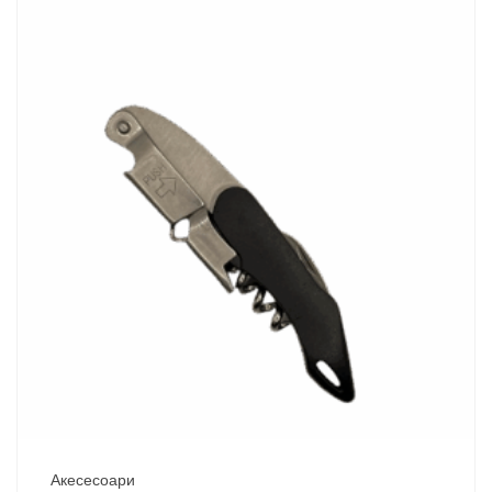
Акесесоари