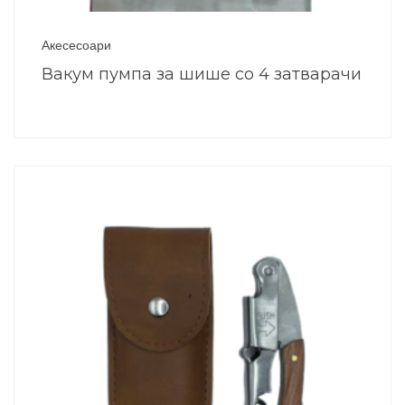
Акесесоари
Вакум пумпа за шише со 4 затварачи