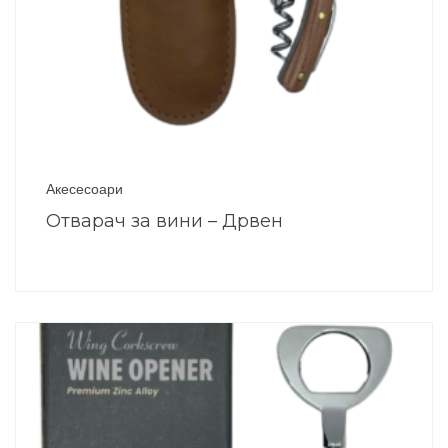
Акесесоари
Отварач за вини – Дрвен