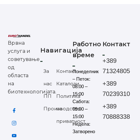
Врвна
Работно
Контакт
Навигација
услуга и
време
советување
+389
од
71324805
За
Контакт
Понеделник
областа
– Петок:
+389
на
нас
Каталози
08:00 –
биотехнологијата.
70239310
15:00
ПП
Политика
Сабота:
+389
Производство
на
09:00 –
70888338
15:00
приватност
Недела:
Затворено