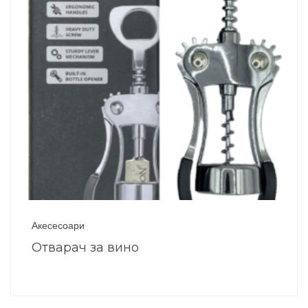
Акесесоари
Отварач за вино