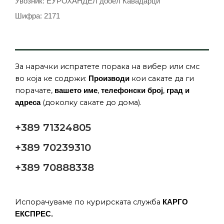
Увозник: ЕУРОХАНДЕЛ дооел Кавадарци
Шифра: 2171
За нарачки испратете порака на вибер или смс
во која ке содржи:
кои сакате да ги
Производи
порачате,
,
,
вашето име
телефонски број
град и
(доколку сакате до дома).
адреса
+389 71324805
+389 70239310
+389 70888338
Испорачуваме по курирската служба
КАРГО
ЕКСПРЕС.