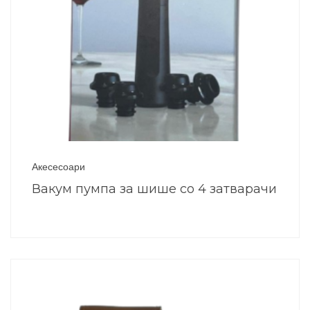
Акесесоари
Вакум пумпа за шише со 4 затварачи