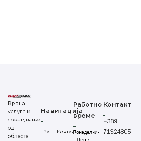
Врвна
Работно
Контакт
Навигација
услуга и
време
советување
+389
од
71324805
За
Контакт
Понеделник
областа
– Петок: