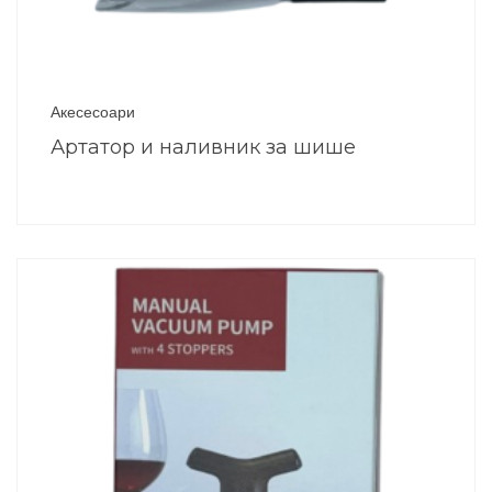
Акесесоари
Артатор и наливник за шише