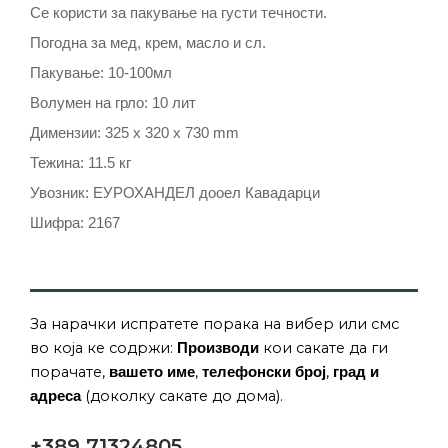
Се користи за пакување на густи течности.
Погодна за мед, крем, масло и сл.
Пакување: 10-100мл
Волумен на грло: 10 лит
Димензии: 325 x 320 x 730 mm
Тежина: 11.5 кг
Увозник: ЕУРОХАНДЕЛ дооел Кавадарци
Шифра: 2167
За нарачки испратете порака на вибер или смс
во која ке содржи:
кои сакате да ги
Производи
порачате,
,
,
вашето име
телефонски број
град и
(доколку сакате до дома).
адреса
+389 71324805