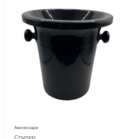
Акесесоари
Спитер