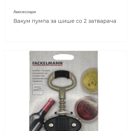
Акесесоари
Вакум пумпа за шише со 2 затварача