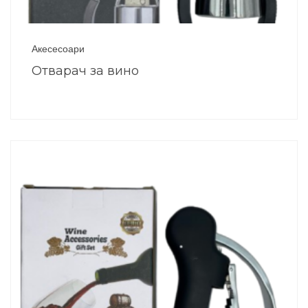
Акесесоари
Отварач за вино