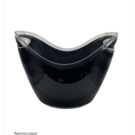
Акесесоари