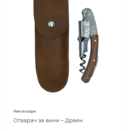
Акесесоари
Отварач за вини – Дрвен