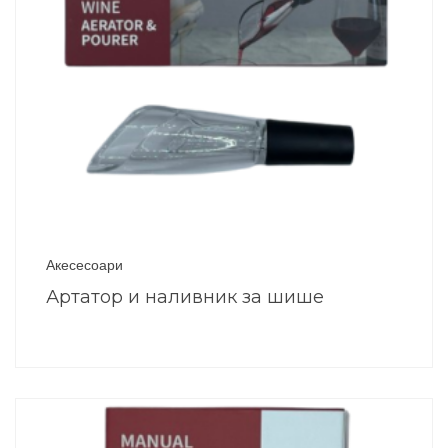
Акесесоари
Артатор и наливник за шише