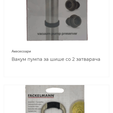
Акесесоари
Вакум пумпа за шише со 2 затварача