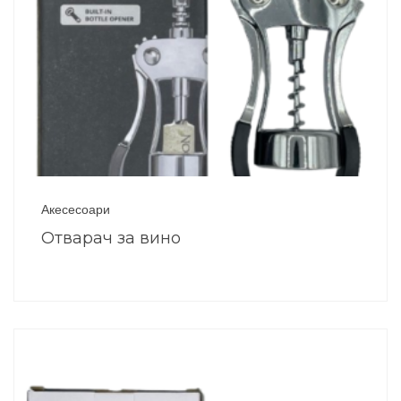
Акесесоари
Отварач за вино