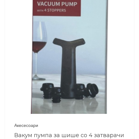
Акесесоари
Вакум пумпа за шише со 4 затварачи