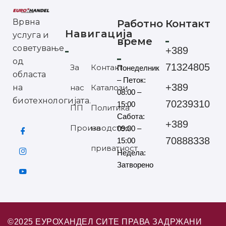
Врвна
Работно
Контакт
Навигација
услуга и
време
советување
+389
од
71324805
За
Контакт
Понеделник
областа
– Петок:
+389
на
нас
Каталози
08:00 –
биотехнологијата.
70239310
15:00
ПП
Политика
Сабота:
+389
Производство
на
09:00 –
70888338
15:00
приватност
Недела:
Затворено
©2025 ЕУРОХАНДЕЛ СИТЕ ПРАВА ЗАДРЖАНИ