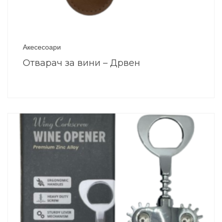
Акесесоари
Отварач за вини – Дрвен