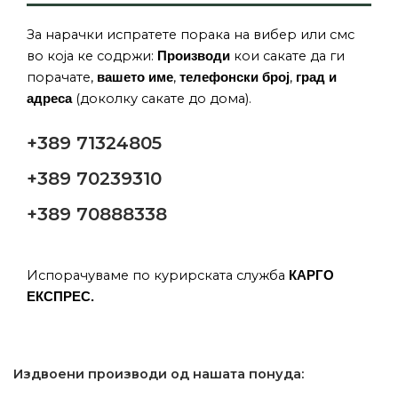
За нарачки испратете порака на вибер или смс
во која ке содржи:
кои сакате да ги
Производи
порачате,
,
,
вашето име
телефонски број
град и
(доколку сакате до дома).
адреса
+389 71324805
+389 70239310
+389 70888338
Испорачуваме по курирската служба
КАРГО
ЕКСПРЕС.
Издвоени производи од нашата понуда: