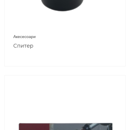
Акесесоари
Спитер