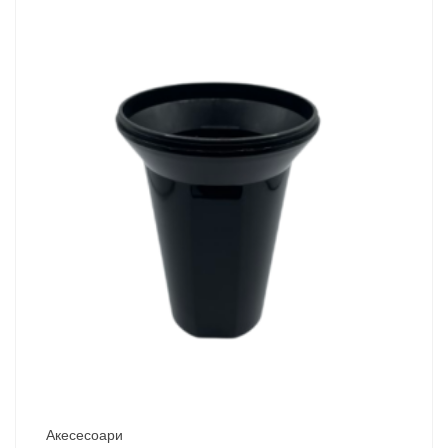
Акесесоари