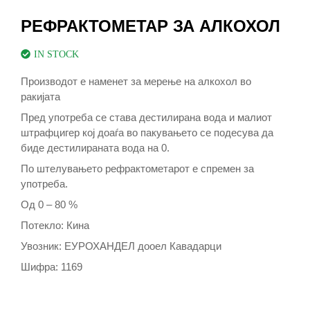
РЕФРАКТОМЕТАР ЗА АЛКОХОЛ
IN STOCK
Производот е наменет за мерење на алкохол во
ракијата
Пред употреба се става дестилирана вода и малиот
штрафцигер кој доаѓа во пакувањето се подесува да
биде дестилираната вода на 0.
По штелувањето рефрактометарот е спремен за
употреба.
Од 0 – 80 %
Потекло: Кина
Увозник: ЕУРОХАНДЕЛ дооел Кавадарци
Шифра: 1169