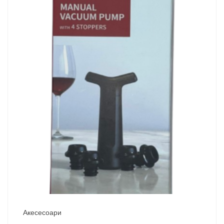
Акесесоари