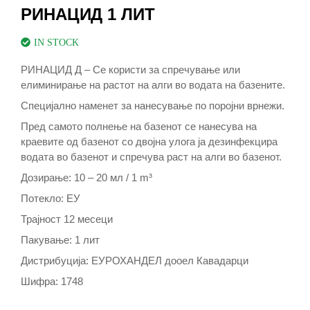
РИНАЦИД 1 ЛИТ
IN STOCK
РИНАЦИД Д – Се користи за спречување или
елиминирање на растот на алги во водата на базените.
Специјално наменет за нанесување по поројни врнежи.
Пред самото полнење на базенот се нанесува на
краевите од базенот со двојна улога ја дезинфекцира
водата во базенот и спречува раст на алги во базенот.
Дозирање: 10 – 20 мл / 1 m³
Потекло: ЕУ
Трајност 12 месеци
Пакување: 1 лит
Дистрибуција: ЕУРОХАНДЕЛ дооел Кавадарци
Шифра: 1748