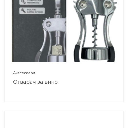
Акесесоари
Отварач за вино