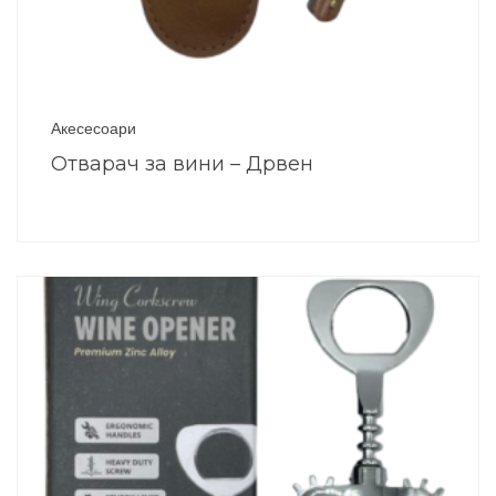
Акесесоари
Отварач за вини – Дрвен