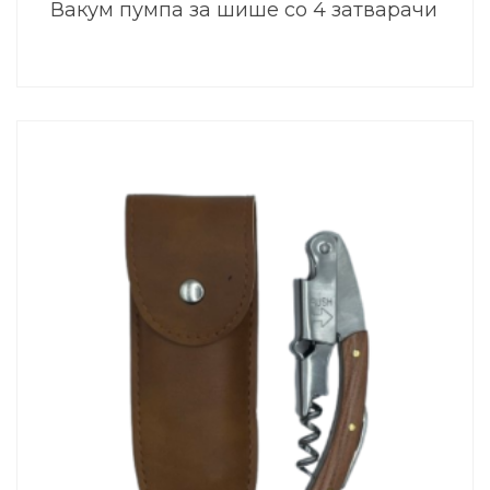
Вакум пумпа за шише со 4 затварачи