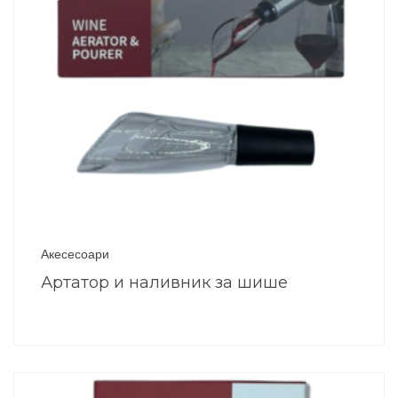
Акесесоари
Артатор и наливник за шише