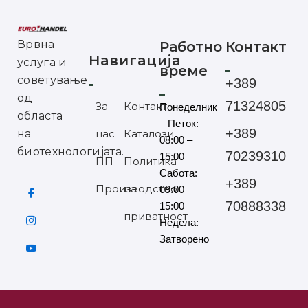
Врвна
Работно
Контакт
Навигација
услуга и
време
советување
+389
од
71324805
За
Контакт
Понеделник
областа
– Петок:
+389
на
нас
Каталози
08:00 –
биотехнологијата.
70239310
15:00
ПП
Политика
Сабота:
+389
Производство
на
09:00 –
70888338
15:00
приватност
Недела:
Затворено