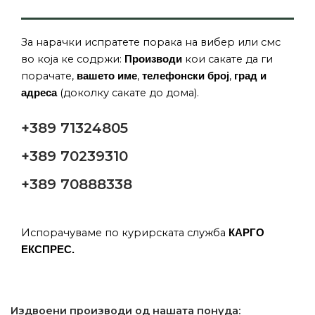
За нарачки испратете порака на вибер или смс
во која ке содржи:
кои сакате да ги
Производи
порачате,
,
,
вашето име
телефонски број
град и
(доколку сакате до дома).
адреса
+389 71324805
+389 70239310
+389 70888338
Испорачуваме по курирската служба
КАРГО
ЕКСПРЕС.
Издвоени производи од нашата понуда: