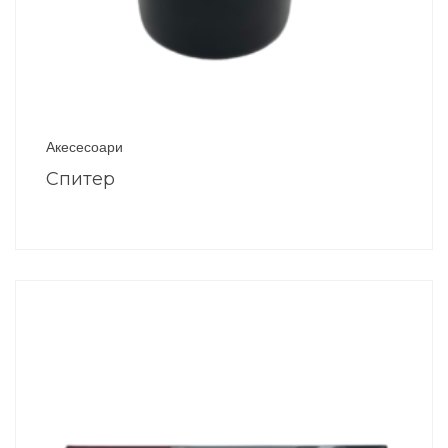
Акесесоари
Спитер