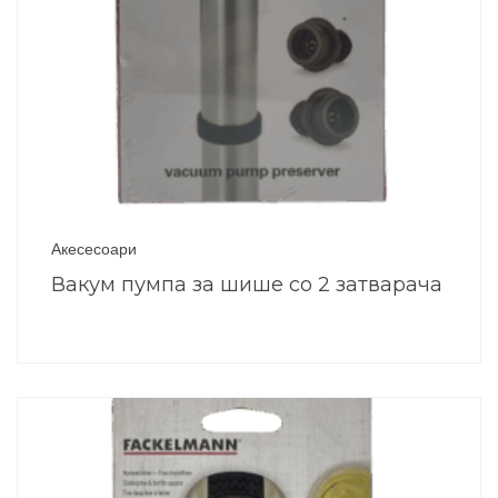
Акесесоари
Вакум пумпа за шише со 2 затварача