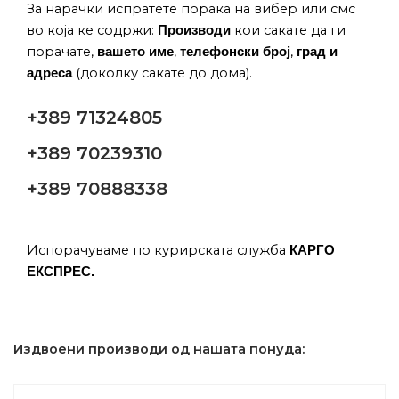
За нарачки испратете порака на вибер или смс
во која ке содржи:
кои сакате да ги
Производи
порачате,
,
,
вашето име
телефонски број
град и
(доколку сакате до дома).
адреса
+389 71324805
+389 70239310
+389 70888338
Испорачуваме по курирската служба
КАРГО
ЕКСПРЕС.
Издвоени производи од нашата понуда: