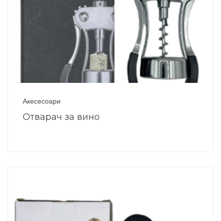
Акесесоари
Отварач за вино