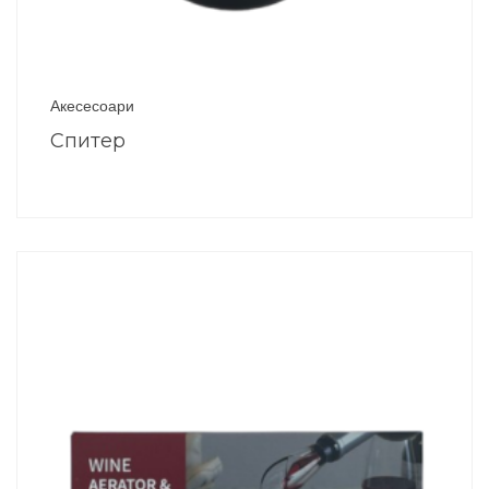
Акесесоари
Спитер