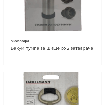
Акесесоари
Вакум пумпа за шише со 2 затварача