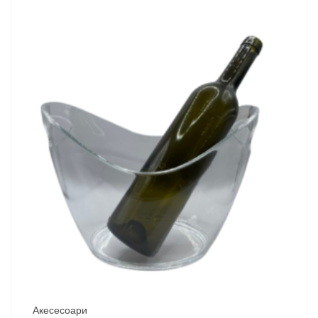
Акесесоари