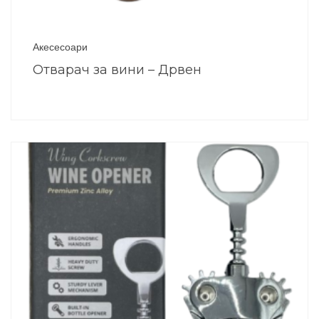
Акесесоари
Отварач за вини – Дрвен