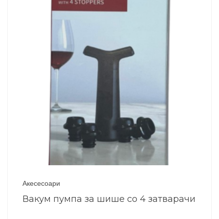
Акесесоари
Вакум пумпа за шише со 4 затварачи