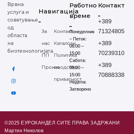
Врвна
Работно
Контакт
Навигација
услуга и
време
советување
+389
од
71324805
За
Контакт
Понеделник
областа
– Петок:
+389
на
нас
Каталози
08:00 –
биотехнологијата.
70239310
15:00
ПП
Политика
Сабота:
+389
Производство
на
09:00 –
70888338
15:00
приватност
Недела:
Затворено
©2025 ЕУРОХАНДЕЛ СИТЕ ПРАВА ЗАДРЖАНИ
Мартин Николов