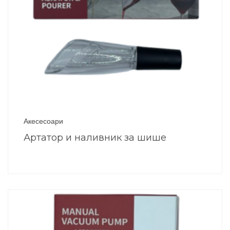
Акесесоари
Артатор и наливник за шише