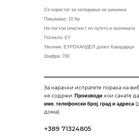
Се користат за затварање на шишиња
Пакување: 10 бр
Не постои опасност по луѓето и околината
Потекло: ЕУ
Увозник: ЕУРОХАНДЕЛ дооел Кавадарци
Шифра: 700
За нарачки испратете порака на виб
ке содржи:
кои сакате да
Производи
,
,
(
име
телефонски број
град и адреса
дома).
+389 71324805