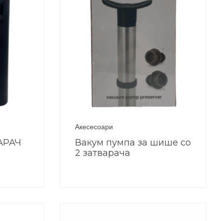
Акесесоари
АРАЧ
Вакум пумпа за шише со
2 затварача