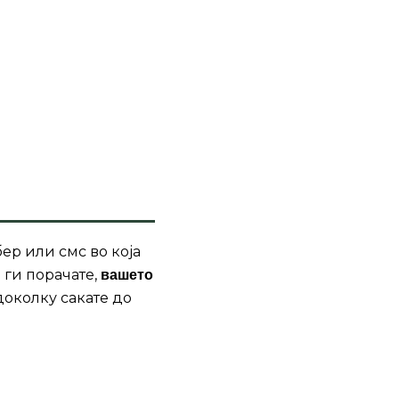
ер или смс во која
 ги порачате,
вашето
доколку сакате до