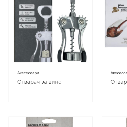
Акесесоари
Акесесо
Отварач за вино
Отвар