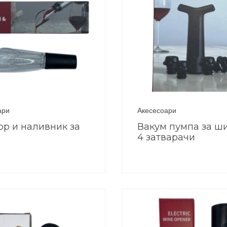
ари
Акесесоари
ор и наливник за
Вакум пумпа за ш
4 затварачи