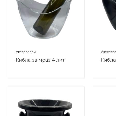
Акесесоари
Акесесо
Кибла за мраз 4 лит
Кибла