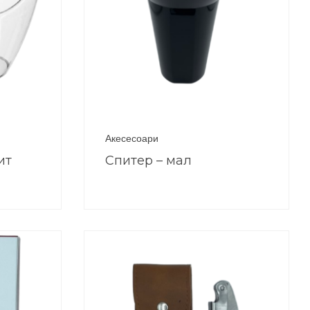
Акесесоари
ит
Спитер – мал