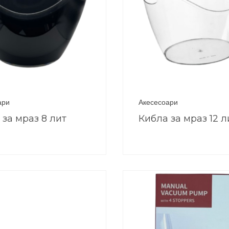
ари
Акесесоари
 за мраз 8 лит
Кибла за мраз 12 л