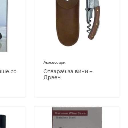
Акесесоари
ише со
Отварач за вини –
Дрвен