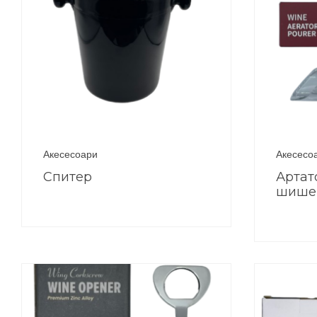
Акесесоари
Акесесо
Спитер
Артат
шише