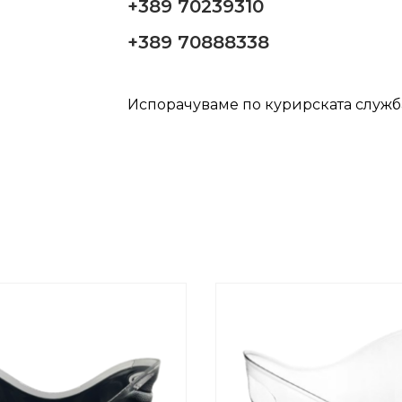
+389 70239310
+389 70888338
Испорачуваме по курирската служ