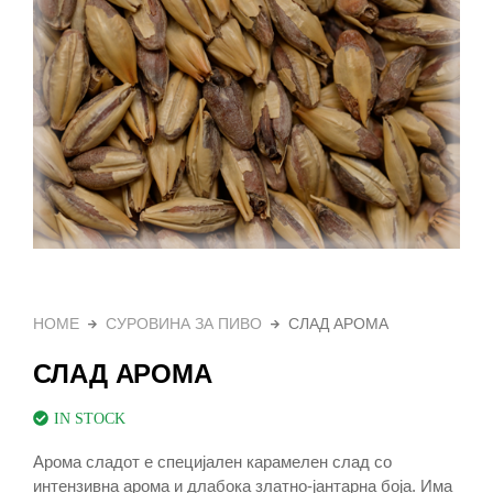
HOME
СУРОВИНА ЗА ПИВО
СЛАД АРОМА
СЛАД АРОМА
IN STOCK
Арома сладот е специјален карамелен слад со
интензивна арома и длабока златно-јантарна боја. Има