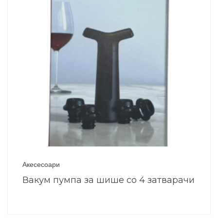
Акесесоари
Вакум пумпа за шише со 4 затварачи