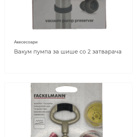
Акесесоари
Вакум пумпа за шише со 2 затварача