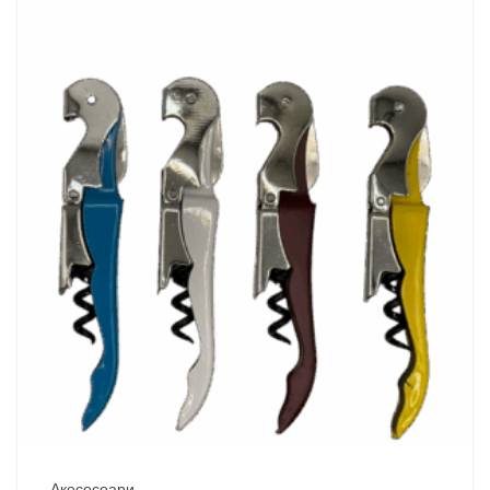
Акесесоари