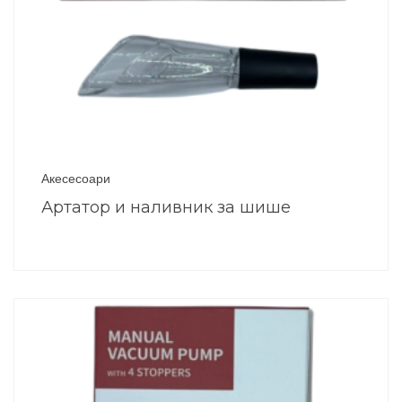
Акесесоари
Артатор и наливник за шише