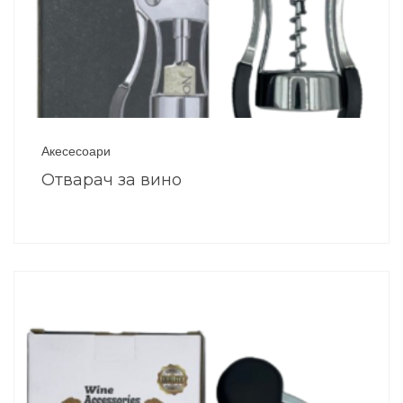
Акесесоари
Отварач за вино