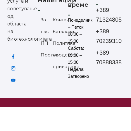
Навигација
услуга и
време
советување
+389
од
71324805
За
Контакт
Понеделник
областа
– Петок:
+389
на
нас
Каталози
08:00 –
биотехнологијата.
70239310
15:00
ПП
Политика
Сабота:
+389
Производство
на
09:00 –
70888338
15:00
приватност
Недела:
Затворено
©2025 ЕУРОХАНДЕЛ СИТЕ ПРАВА ЗАДРЖАНИ
Мартин Николов