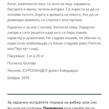
богат, комплексен вкус со ноти на мед, карамела,
бисквити и малку печени житарки. Се користи за да се
зголеми телото, бојата и аромата на пивото, без да се
доминира премногу со слаткост или горчина.
Идеален е за але стилови, белгиски пива, баварски
лагери и сите рецепти каде што се бара повеќе
карактер и длабочина. Не содржи ензими, па обично се
користи во комбинација со базни сладови (како Пилсен
или Пејл ејл слад).
Пакување: 1 кг и 25 кг
Потекло: Белгија
Увозник: ЕУРОХАНДЕЛ дооел Кавадарци
Шифра: 1876
За нарачки испратете порака на вибер или смс
во која ке содржи:
кои сакате да ги
Производи