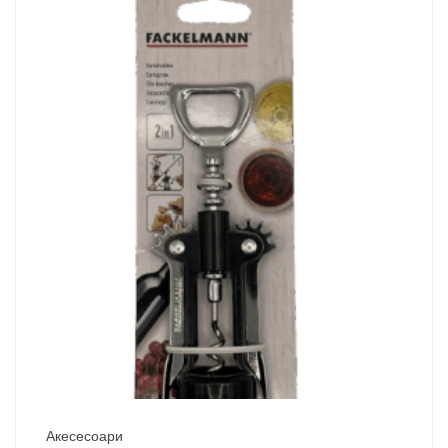
Акесесоари