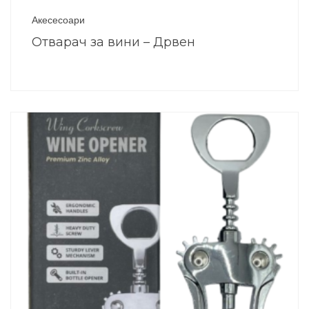
Акесесоари
Отварач за вини – Дрвен