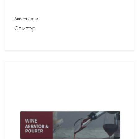
Акесесоари
Спитер