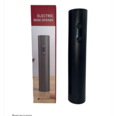
Акесесоари